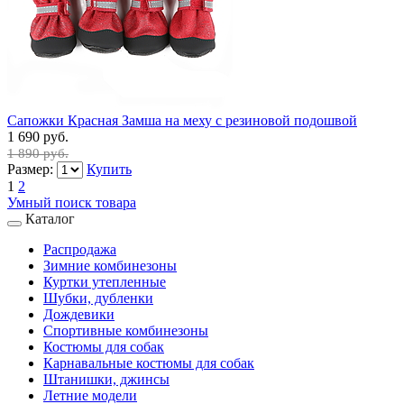
Сапожки Красная Замша на меху с резиновой подошвой
1 690 руб.
1 890 руб.
Размер:
Купить
1
2
Умный поиск товара
Каталог
Распродажа
Зимние комбинезоны
Куртки утепленные
Шубки, дубленки
Дождевики
Спортивные комбинезоны
Костюмы для собак
Карнавальные костюмы для собак
Штанишки, джинсы
Летние модели