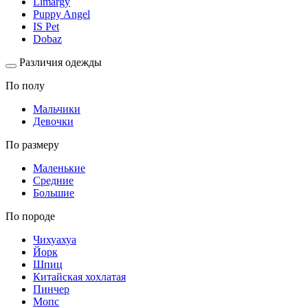
Limargy
Puppy Angel
IS Pet
Dobaz
Различия одежды
По полу
Мальчики
Девочки
По размеру
Маленькие
Средние
Большие
По породе
Чихуахуа
Йорк
Шпиц
Китайская хохлатая
Пинчер
Мопс