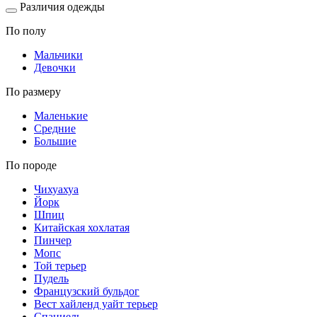
Различия одежды
По полу
Мальчики
Девочки
По размеру
Маленькие
Средние
Большие
По породе
Чихуахуа
Йорк
Шпиц
Китайская хохлатая
Пинчер
Мопс
Той терьер
Пудель
Французский бульдог
Вест хайленд уайт терьер
Спаниель