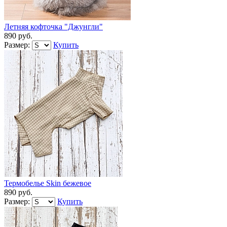
Летняя кофточка "Джунгли"
890 руб.
Размер:
Купить
Термобелье Skin бежевое
890 руб.
Размер:
Купить