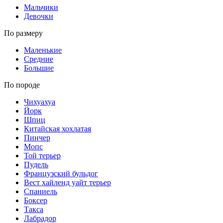
Мальчики
Девочки
По размеру
Маленькие
Средние
Большие
По породе
Чихуахуа
Йорк
Шпиц
Китайская хохлатая
Пинчер
Мопс
Той терьер
Пудель
Французский бульдог
Вест хайленд уайт терьер
Спаниель
Боксер
Такса
Лабрадор