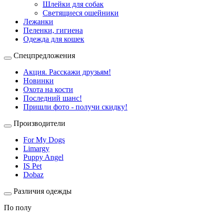
Шлейки для собак
Светящиеся ошейники
Лежанки
Пеленки, гигиена
Одежда для кошек
Спецпредложения
Акция. Расскажи друзьям!
Новинки
Охота на кости
Последний шанс!
Пришли фото - получи скидку!
Производители
For My Dogs
Limargy
Puppy Angel
IS Pet
Dobaz
Различия одежды
По полу