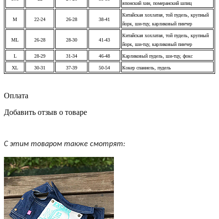
японский хин, померанский шпиц
Китайская хохлатая, той пудель, крупный
M
22-24
26-28
38-41
йорк, ши-тцу, карликовый пинчер
Китайская хохлатая, той пудель, крупный
ML
26-28
28-30
41-43
йорк, ши-тцу, карликовый пинчер
L
28-29
31-34
46-48
Карликовый пудель, ши-тцу, фокс
XL
30-31
37-39
50-54
Кокер спаниель, пудель
Оплата
Добавить отзыв о товаре
С этим товаром также смотрят: