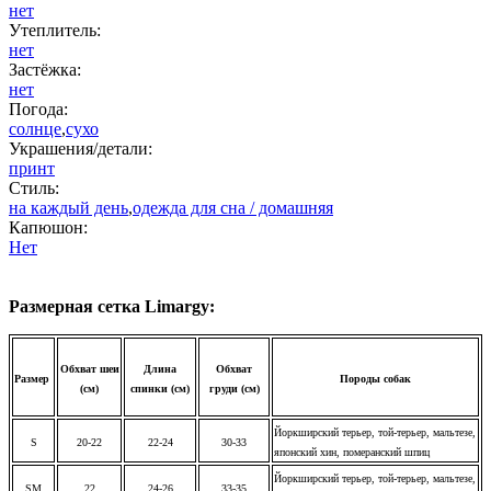
нет
Утеплитель:
нет
Застёжка:
нет
Погода:
солнце
,
сухо
Украшения/детали:
принт
Стиль:
на каждый день
,
одежда для сна / домашняя
Капюшон:
Нет
Размерная сетка Limargy:
Обхват шеи
Длина
Обхват
Размер
Породы собак
(см)
спинки (см)
груди (см)
Йоркширский терьер, той-терьер, мальтезе,
S
20-22
22-24
30-33
японский хин, померанский шпиц
Йоркширский терьер, той-терьер, мальтезе,
SM
22
24-26
33-35