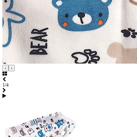
‹
›
1/4