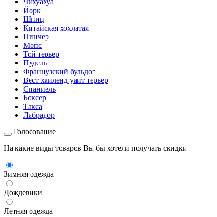
Чихуахуа
Йорк
Шпиц
Китайская хохлатая
Пинчер
Мопс
Той терьер
Пудель
Французский бульдог
Вест хайленд уайт терьер
Спаниель
Боксер
Такса
Лабрадор
Голосование
На какие виды товаров Вы бы хотели получать скидки
Зимняя одежда
Дождевики
Летняя одежда