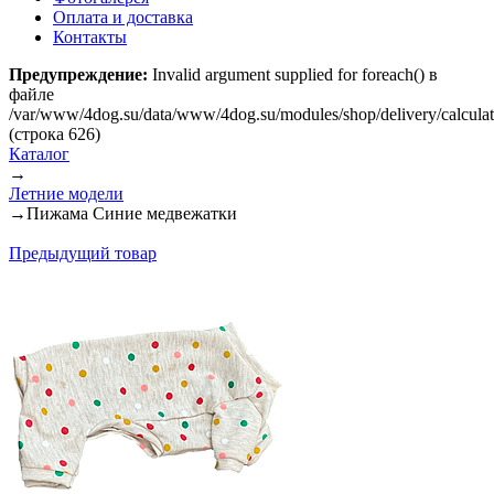
Оплата и доставка
Контакты
Предупреждение:
Invalid argument supplied for foreach() в
файле
/var/www/4dog.su/data/www/4dog.su/modules/shop/delivery/calcula
(строка 626)
Каталог
→
Летние модели
→
Пижама Синие медвежатки
Предыдущий товар