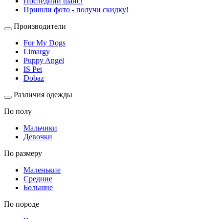
Последний шанс!
Пришли фото - получи скидку!
Производители
For My Dogs
Limargy
Puppy Angel
IS Pet
Dobaz
Различия одежды
По полу
Мальчики
Девочки
По размеру
Маленькие
Средние
Большие
По породе