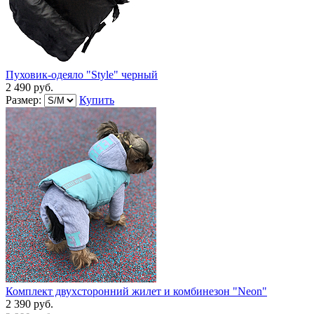
Пуховик-одеяло "Style" черный
2 490 руб.
Размер:
Купить
Комплект двухсторонний жилет и комбинезон "Neon"
2 390 руб.