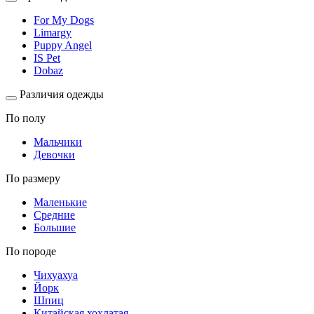
For My Dogs
Limargy
Puppy Angel
IS Pet
Dobaz
Различия одежды
По полу
Мальчики
Девочки
По размеру
Маленькие
Средние
Большие
По породе
Чихуахуа
Йорк
Шпиц
Китайская хохлатая