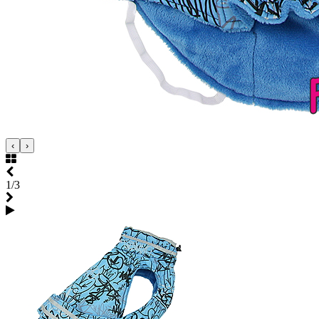
‹
›
1/3