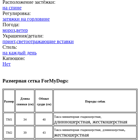
Расположение застёжки:
на спине
Регулировка:
затяжки на горловине
Погода:
мороз
,
ветер
Украшения/детали:
принт
,
светоотражающие вставки
Стиль:
на каждый день
Капюшон:
Нет
Размерная сетка ForMyDogs:
Длина
Обхват
Размер
Породы собак
спинки (см)
груди (см)
Такса миниатюрная гладкошерстная,
ТМ1
34
40
длинношерстная, жесткошерстная
,
Такса миниатюрная гладкошерстная,
длинношерстная
ТМ2
39
43
жесткошерстная