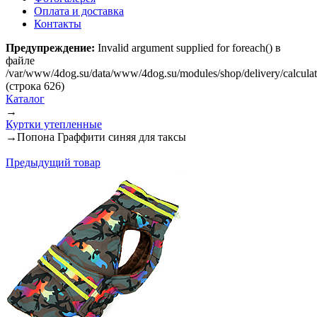
Оплата и доставка
Контакты
Предупреждение:
Invalid argument supplied for foreach() в
файле
/var/www/4dog.su/data/www/4dog.su/modules/shop/delivery/calcula
(строка 626)
Каталог
→
Куртки утепленные
→
Попона Граффити синяя для таксы
Предыдущий товар