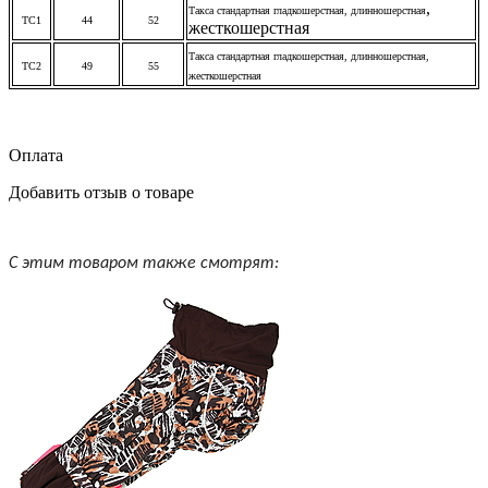
,
Такса стандартная гладкошерстная,
длинношерстная
ТС1
44
52
жесткошерстная
Такса стандартная гладкошерстная,
длинношерстная
,
ТС2
49
55
жесткошерстная
Оплата
Добавить отзыв о товаре
С этим товаром также смотрят: