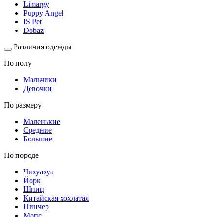
Limargy
Puppy Angel
IS Pet
Dobaz
Различия одежды
По полу
Мальчики
Девочки
По размеру
Маленькие
Средние
Большие
По породе
Чихуахуа
Йорк
Шпиц
Китайская хохлатая
Пинчер
Мопс