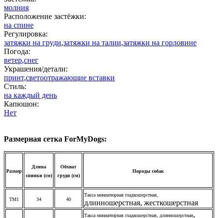
молния
Расположение застёжки:
на спине
Регулировка:
затяжки на груди
,
затяжки на талии
,
затяжки на горловине
Погода:
ветер
,
снег
Украшения/детали:
принт
,
светоотражающие вставки
Стиль:
на каждый день
Капюшон:
Нет
Размерная сетка ForMyDogs:
Длина
Обхват
Размер
Породы собак
спинки (см)
груди (см)
Такса миниатюрная гладкошерстная,
ТМ1
34
40
длинношерстная, жесткошерстная
,
Такса миниатюрная гладкошерстная,
длинношерстная