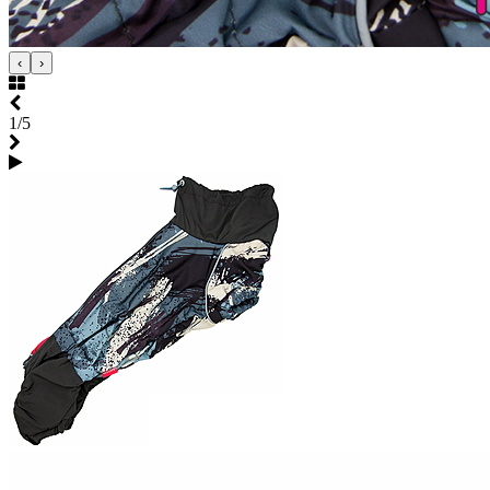
‹
›
1/5