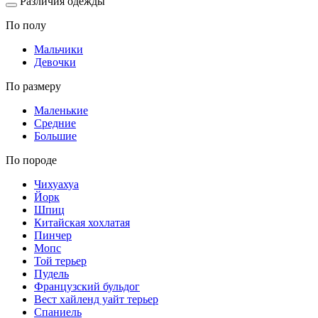
Различия одежды
По полу
Мальчики
Девочки
По размеру
Маленькие
Средние
Большие
По породе
Чихуахуа
Йорк
Шпиц
Китайская хохлатая
Пинчер
Мопс
Той терьер
Пудель
Французский бульдог
Вест хайленд уайт терьер
Спаниель