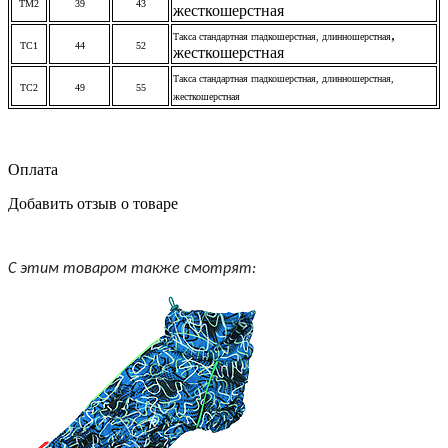
ТМ2
39
43
жесткошерстная
,
Такса стандартная гладкошерстная,
длинношерстная
ТС1
44
52
жесткошерстная
Такса стандартная гладкошерстная,
длинношерстная
,
ТС2
49
55
жесткошерстная
Оплата
Добавить отзыв о товаре
С этим товаром также смотрят: