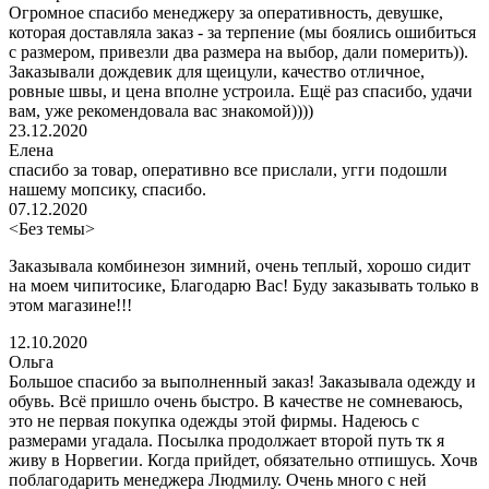
Огромное спасибо менеджеру за оперативность, девушке,
которая доставляла заказ - за терпение (мы боялись ошибиться
с размером, привезли два размера на выбор, дали померить)).
Заказывали дождевик для щеицули, качество отличное,
ровные швы, и цена вполне устроила. Ещё раз спасибо, удачи
вам, уже рекомендовала вас знакомой))))
23.12.2020
Елена
спасибо за товар, оперативно все прислали, угги подошли
нашему мопсику, спасибо.
07.12.2020
<Без темы>
Заказывала комбинезон зимний, очень теплый, хорошо сидит
на моем чипитосике, Благодарю Вас! Буду заказывать только в
этом магазине!!!
12.10.2020
Ольга
Большое спасибо за выполненный заказ! Заказывала одежду и
обувь. Всё пришло очень быстро. В качестве не сомневаюсь,
это не первая покупка одежды этой фирмы. Надеюсь с
размерами угадала. Посылка продолжает второй путь тк я
живу в Норвегии. Когда прийдет, обязательно отпишусь. Хочв
поблагодарить менеджера Людмилу. Очень много с ней