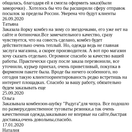
общалась, благодаря ей я смогла оформить заказ(были
заморочки) . Хотелось бы что бы расширили сферу отправок
посылок за пределы России. Уверена что будут клиенты
26.09.2020
Татьяна
Заказала йорку комбез на зиму со звездочками, его уже нет на
сайте и ботиночки.Все замечательного качество, сразу
чувствуется, что на совесть сделано, комбез будет
действительно очень теплый. Но, одежда ведь не главная
заслуга магазина, а скорее производителя. А вот про магазин
хочу сказать отдельно. Огромное спасибо за качество вашей
работы. Практически сразу после заказа перезвонили, все
уточнили, курьер приехал, очень приветливый, покупка в
фирменом пакете была. Вроде бы ничего особенного, но
сегодня такую клиентоориентированость редко встретишь на
интернет площадках. Спасибо за вашу работу, обязательно
будем заказывать еще
25.09.2020
Ольга
Заказывала комбензон-шубку "Радуга"для чихуа. Все подошло
по размеру,единственное туговаты резинки,а так очень
качественная одежда,заказываю не впервые на сайте,быстрая
доставка,очень довольны,спасибо.
17.01.2020
Наталия