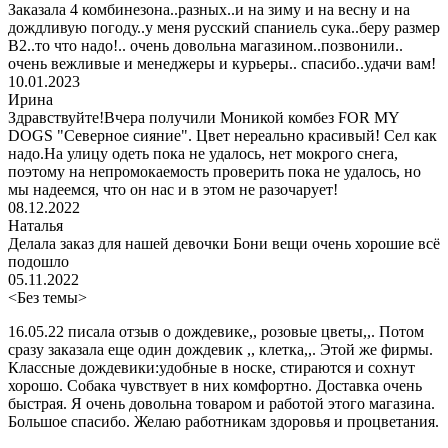
Заказала 4 комбинезона..разных..и на зиму и на весну и на
дождливую погоду..у меня русский спаниель сука..беру размер
В2..то что надо!.. очень довольна магазином..позвонили..
очень вежливые и менеджеры и курьеры.. спасибо..удачи вам!
10.01.2023
Ирина
Здравствуйте!Вчера получили Моникой комбез FOR MY
DOGS "Северное сияние". Цвет нереально красивый! Сел как
надо.На улицу одеть пока не удалось, нет мокрого снега,
поэтому на непромокаемость проверить пока не удалось, но
мы надеемся, что он нас и в этом не разочарует!
08.12.2022
Наталья
Делала заказ для нашей девочки Бони вещи очень хорошие всё
подошло
05.11.2022
<Без темы>
16.05.22 писала отзыв о дождевике,, розовые цветы,,. Потом
сразу заказала еще один дождевик ,, клетка,,. Этой же фирмы.
Классные дождевики:удобные в носке, стираются и сохнут
хорошо. Собака чувствует в них комфортно. Доставка очень
быстрая. Я очень довольна товаром и работой этого магазина.
Большое спасибо. Желаю работникам здоровья и процветания.