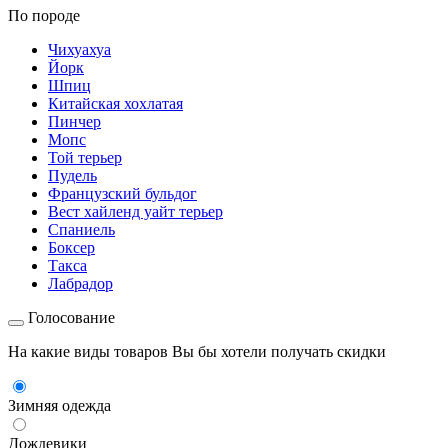
По породе
Чихуахуа
Йорк
Шпиц
Китайская хохлатая
Пинчер
Мопс
Той терьер
Пудель
Французский бульдог
Вест хайленд уайт терьер
Спаниель
Боксер
Такса
Лабрадор
Голосование
На какие виды товаров Вы бы хотели получать скидки
Зимняя одежда
Дождевики