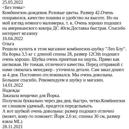
25.05.2022
<Без темы>
Комбинезон-дождевик Розовые цветы. Размер 42.Очень
понравился, качество пошива и удобство на высоте. Но на
мой взгляд немного маломерка, т. к. Очень хорошо подошел
на американского кокера ДС 40см.Доставка быстрая. Спасибо
интернет мгазину
16.04.2022
Ольга
Решили купить в этом магазине комбинезон-шубку "Лео Блу".
На йорка 3,5 кг с длиной спины 28, размер 12Chh подошел
очень хорошо. Шубка очень приятная на ощупь. Прямо как
шелковая. Не тонкая, отличного качества. Перед отправкой с
нами связалась менеджер - уточнила детали. Сам заказ дошел
за 4 дня. Постоянно отслеживался. Мы очень довольны.
Большое спасибо. Рекомендуем и шубку и магазин.
14.01.2022
Надежда
Заказала вещички для Йорка.
Получила буквально через два дня, быстро, четко.Комбинезон
не слишком удачный, придется переделывать.
А вот шубкой очень довольны: размер подошел отлично
(может, кому-то поможет: Йорк 2,6 кг, спинка 30 см, размер
взяла ML)
28.11.2021