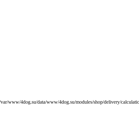
е /var/www/4dog.su/data/www/4dog.su/modules/shop/delivery/calculati