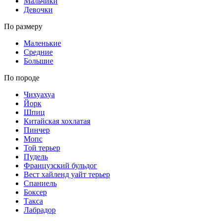
Мальчики
Девочки
По размеру
Маленькие
Средние
Большие
По породе
Чихуахуа
Йорк
Шпиц
Китайская хохлатая
Пинчер
Мопс
Той терьер
Пудель
Французский бульдог
Вест хайленд уайт терьер
Спаниель
Боксер
Такса
Лабрадор