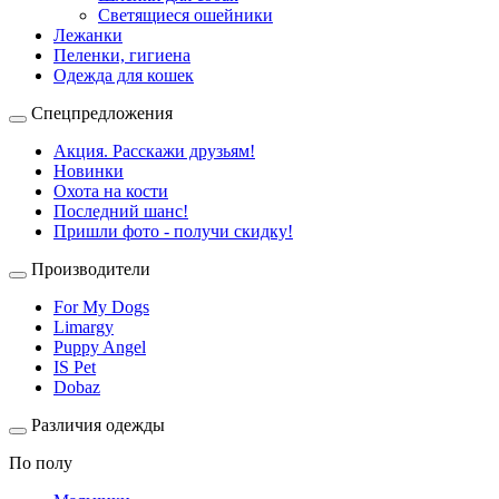
Светящиеся ошейники
Лежанки
Пеленки, гигиена
Одежда для кошек
Спецпредложения
Акция. Расскажи друзьям!
Новинки
Охота на кости
Последний шанс!
Пришли фото - получи скидку!
Производители
For My Dogs
Limargy
Puppy Angel
IS Pet
Dobaz
Различия одежды
По полу