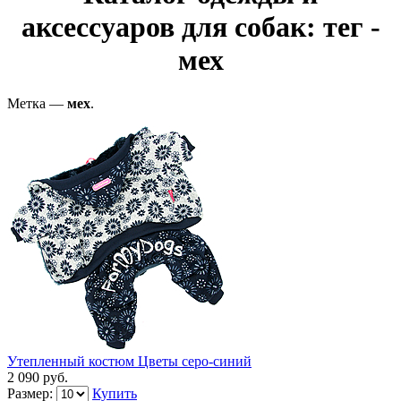
аксессуаров для собак: тег -
мех
Метка —
мех
.
Утепленный костюм Цветы серо-синий
2 090 руб.
Размер:
Купить