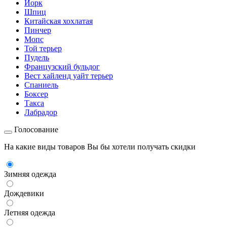
Йорк
Шпиц
Китайская хохлатая
Пинчер
Мопс
Той терьер
Пудель
Французский бульдог
Вест хайленд уайт терьер
Спаниель
Боксер
Такса
Лабрадор
Голосование
На какие виды товаров Вы бы хотели получать скидки
Зимняя одежда
Дождевики
Летняя одежда