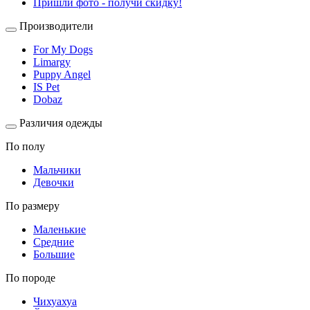
Пришли фото - получи скидку!
Производители
For My Dogs
Limargy
Puppy Angel
IS Pet
Dobaz
Различия одежды
По полу
Мальчики
Девочки
По размеру
Маленькие
Средние
Большие
По породе
Чихуахуа