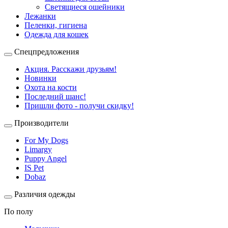
Светящиеся ошейники
Лежанки
Пеленки, гигиена
Одежда для кошек
Спецпредложения
Акция. Расскажи друзьям!
Новинки
Охота на кости
Последний шанс!
Пришли фото - получи скидку!
Производители
For My Dogs
Limargy
Puppy Angel
IS Pet
Dobaz
Различия одежды
По полу