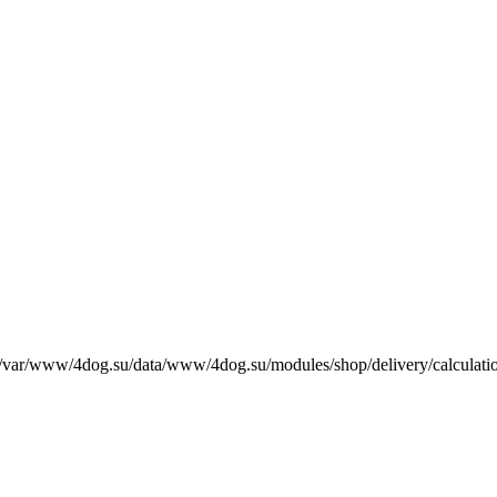
е /var/www/4dog.su/data/www/4dog.su/modules/shop/delivery/calculati