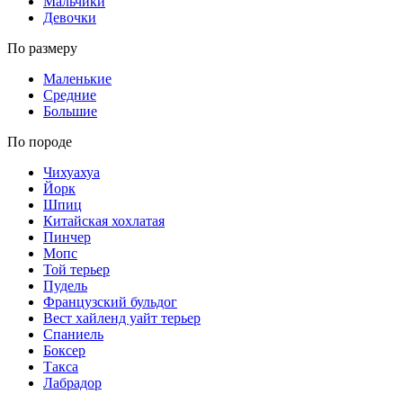
Мальчики
Девочки
По размеру
Маленькие
Средние
Большие
По породе
Чихуахуа
Йорк
Шпиц
Китайская хохлатая
Пинчер
Мопс
Той терьер
Пудель
Французский бульдог
Вест хайленд уайт терьер
Спаниель
Боксер
Такса
Лабрадор