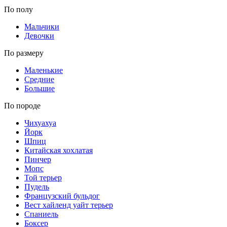
По полу
Мальчики
Девочки
По размеру
Маленькие
Средние
Большие
По породе
Чихуахуа
Йорк
Шпиц
Китайская хохлатая
Пинчер
Мопс
Той терьер
Пудель
Французский бульдог
Вест хайленд уайт терьер
Спаниель
Боксер