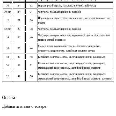
10
24
32
Йоркширский терьер, мальтезе, чихуахуа, той терьер
10/chh
24
34
Чихуахуа, померанский шпиц, папийон
Йоркширский терьер, померанский шпиц, чихуахуа, папийон, той
12
27
36
пудель
12/chh
27
38
Чихуахуа, померанский шпиц, папийон
Чихуахуа, померанский шпиц, карликовый пудель, брюссельский
14
30
40
грифон, малый брабансон
Малый шпиц, карликовый пудель, брюссельский грифон,
16
33
44
брабансон, цвергпинчер, китайская хохлатая собака
18
36
48
Китайская хохлатая собака, цвергшнауцер, шпиц, фокстерьер
Китайская хохлатая собака, цвергшнауцер, шпиц, фокстерьер,
20
39
52
американский кокер спаниель, английский кокер спаниель
Китайская хохлатая собака, цвергшнауцер, шпиц, фокстерьер,
22
42
56
американский кокер спаниель, английский кокер спаниель, басенджи
Оплата
Добавить отзыв о товаре