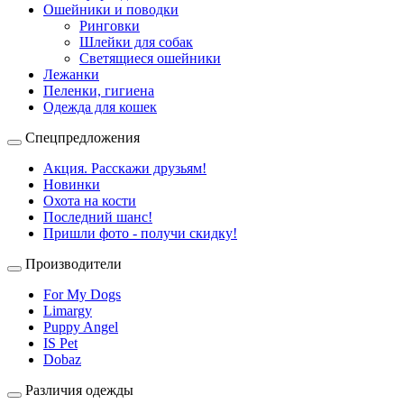
Ошейники и поводки
Ринговки
Шлейки для собак
Светящиеся ошейники
Лежанки
Пеленки, гигиена
Одежда для кошек
Спецпредложения
Акция. Расскажи друзьям!
Новинки
Охота на кости
Последний шанс!
Пришли фото - получи скидку!
Производители
For My Dogs
Limargy
Puppy Angel
IS Pet
Dobaz
Различия одежды