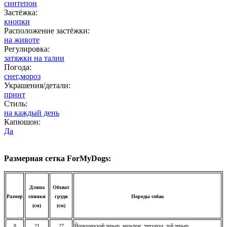
синтепон
Застёжка:
кнопки
Расположение застёжки:
на животе
Регулировка:
затяжки на талии
Погода:
снег
,
мороз
Украшения/детали:
принт
Стиль:
на каждый день
Капюшон:
Да
Размерная сетка ForMyDogs:
Длина
Обхват
Размер
спинки
груди
Породы собак
(см)
(см)
8
21
27
Йоркширский терьер, мальтезе, чихуахуа, той терьер