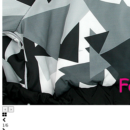
‹
›
1/6