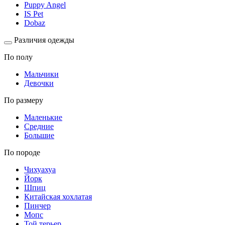
Puppy Angel
IS Pet
Dobaz
Различия одежды
По полу
Мальчики
Девочки
По размеру
Маленькие
Средние
Большие
По породе
Чихуахуа
Йорк
Шпиц
Китайская хохлатая
Пинчер
Мопс
Той терьер