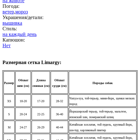
на животе
Погода:
ветер
,
мороз
Украшения/детали:
вышивка
Стиль:
на каждый день
Капюшон:
Нет
Размерная сетка Limargy:
Обхват
Длина
Обхват
Размер
Породы собак
шеи (см)
спинки (см)
груди (см)
Чихуа-хуа, той-терьер, мини-йорк, щенки мелких
XS
18-20
17-20
28-32
пород
Йоркширский терьер, той-терьер, мальтезе,
S
20-24
22-25
36-40
японский хин, померанский шпиц
Китайская хохлатая, той пудель, крупный йорк,
M
24-27
26-29
40-44
ши-тцу, карликовый пинчер
Китайская хохлатая, той пудель, крупный йорк,