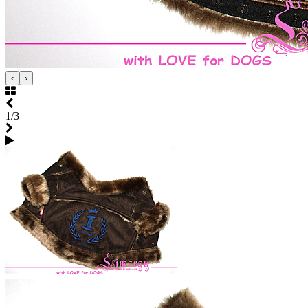
‹
›
1/3