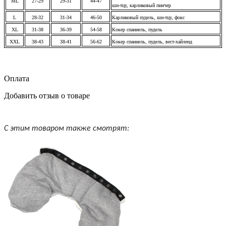
ML
27-29
29-31
44-47
ши-тцу, карликовый пинчер
L
28-32
31-34
46-50
Карликовый пудель, ши-тцу, фокс
XL
31-38
36-39
54-58
Кокер спаниель, пудель
XXL
38-43
38-41
56-62
Кокер спаниель, пудель, вест-хайленд
Оплата
Добавить отзыв о товаре
С этим товаром также смотрят: