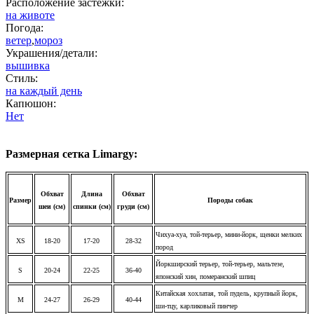
Расположение застёжки:
на животе
Погода:
ветер
,
мороз
Украшения/детали:
вышивка
Стиль:
на каждый день
Капюшон:
Нет
Размерная сетка Limargy:
Обхват
Длина
Обхват
Размер
Породы собак
шеи (см)
спинки (см)
груди (см)
Чихуа-хуа, той-терьер, мини-йорк, щенки мелких
XS
18-20
17-20
28-32
пород
Йоркширский терьер, той-терьер, мальтезе,
S
20-24
22-25
36-40
японский хин, померанский шпиц
Китайская хохлатая, той пудель, крупный йорк,
M
24-27
26-29
40-44
ши-тцу, карликовый пинчер