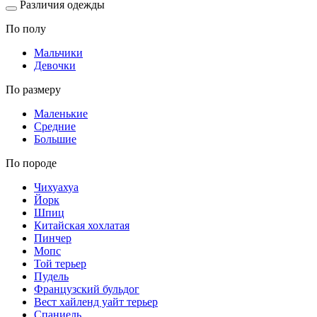
Различия одежды
По полу
Мальчики
Девочки
По размеру
Маленькие
Средние
Большие
По породе
Чихуахуа
Йорк
Шпиц
Китайская хохлатая
Пинчер
Мопс
Той терьер
Пудель
Французский бульдог
Вест хайленд уайт терьер
Спаниель