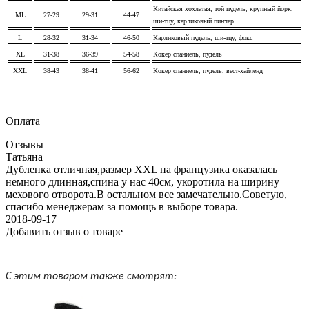
Китайская хохлатая, той пудель, крупный йорк,
ML
27-29
29-31
44-47
ши-тцу, карликовый пинчер
L
28-32
31-34
46-50
Карликовый пудель, ши-тцу, фокс
XL
31-38
36-39
54-58
Кокер спаниель, пудель
XXL
38-43
38-41
56-62
Кокер спаниель, пудель, вест-хайленд
Оплата
Отзывы
Татьяна
Дубленка отличная,размер XXL на французика оказалась
немного длинная,спина у нас 40см, укоротила на ширину
мехового отворота.В остальном все замечательно.Советую,
спасибо менеджерам за помощь в выборе товара.
2018-09-17
Добавить отзыв о товаре
С этим товаром также смотрят: