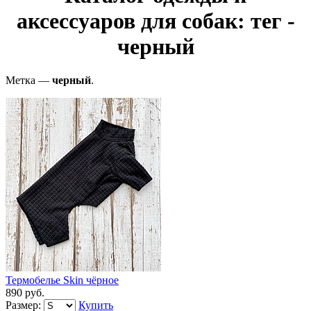
аксессуаров для собак: тег -
черный
Метка —
черный
.
Термобелье Skin чёрное
890 руб.
Размер:
Купить