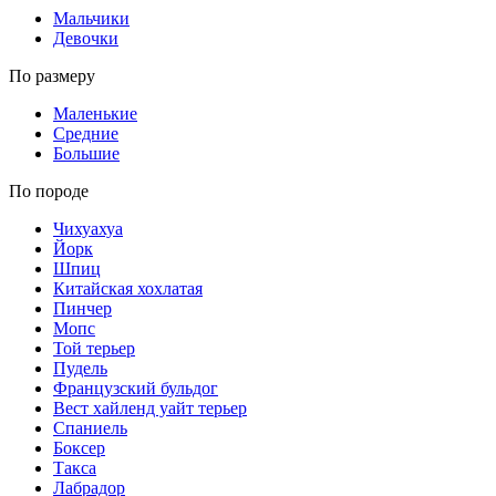
Мальчики
Девочки
По размеру
Маленькие
Средние
Большие
По породе
Чихуахуа
Йорк
Шпиц
Китайская хохлатая
Пинчер
Мопс
Той терьер
Пудель
Французский бульдог
Вест хайленд уайт терьер
Спаниель
Боксер
Такса
Лабрадор