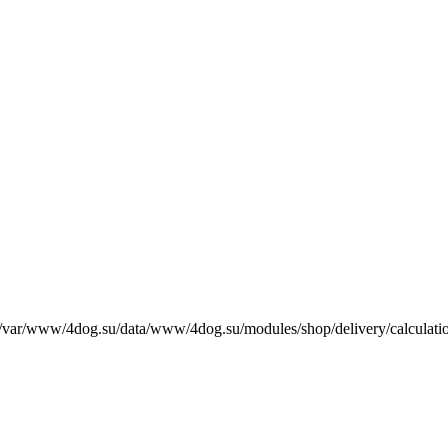
е /var/www/4dog.su/data/www/4dog.su/modules/shop/delivery/calculati