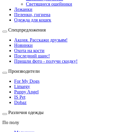
Светящиеся ошейники
Лежанки
Пеленки, гигиена
Одежда для кошек
Спецпредложения
Акция. Расскажи друзьям!
Новинки
Охота на кости
Последний шанс!
Пришли фото - получи скидку!
Производители
For My Dogs
Limargy
Puppy Angel
IS Pet
Dobaz
Различия одежды
По полу