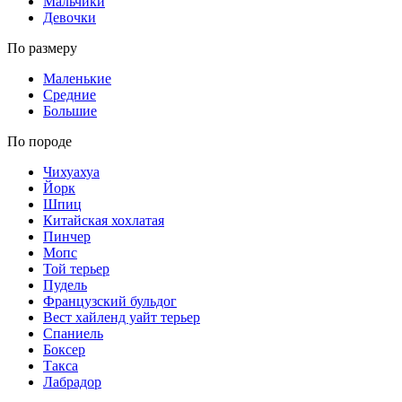
Мальчики
Девочки
По размеру
Маленькие
Средние
Большие
По породе
Чихуахуа
Йорк
Шпиц
Китайская хохлатая
Пинчер
Мопс
Той терьер
Пудель
Французский бульдог
Вест хайленд уайт терьер
Спаниель
Боксер
Такса
Лабрадор