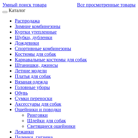
Умный поиск товара
Все просмотренные товары
Каталог
Распродажа
Зимние комбинезоны
Куртки утепленные
Шубки, дубленки
Дождевики
Спортивные комбинезоны
Костюмы для собак
Карнавальные костюмы для собак
Штанишки, джинсы
Летние модели
Платья для собак
Вязаная одежда
Головные уборы
Обувь
Сумки переноски
Аксессуары для собак
Ошейники и поводки
Ринговки
Шлейки для собак
Светящиеся ошейники
Лежанки
Пеленки, гигиена