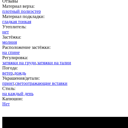
Отзывы
Материал верха:
плотный полиэстер
Материал подкладки:
гладкая тонкая
Утеплитель:
нет
Застёжка:
молния
Расположение застёжки:
на спине
Регулировка:
затяжки на груди
,
затяжки на талии
Погода:
ветер
,
дождь
Украшения/детали:
принт
,
светоотражающие вставки
Стиль:
на каждый день
Капюшон:
Нет