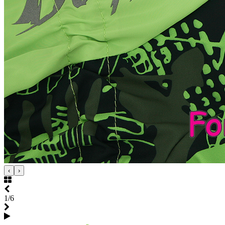
‹
›
1/6