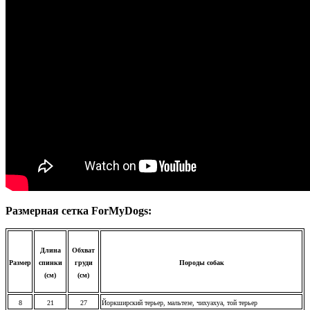
Размерная сетка ForMyDogs:
Длина
Обхват
Размер
спинки
груди
Породы собак
(см)
(см)
8
21
27
Йоркширский терьер, мальтезе, чихуахуа, той терьер