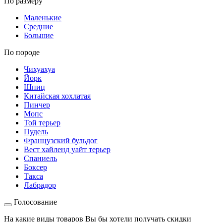
По размеру
Маленькие
Средние
Большие
По породе
Чихуахуа
Йорк
Шпиц
Китайская хохлатая
Пинчер
Мопс
Той терьер
Пудель
Французский бульдог
Вест хайленд уайт терьер
Спаниель
Боксер
Такса
Лабрадор
Голосование
На какие виды товаров Вы бы хотели получать скидки