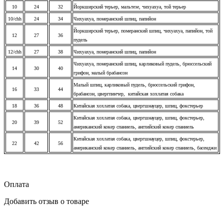
10
24
32
Йоркширский терьер, мальтезе, чихуахуа, той терьер
10/chh
24
34
Чихуахуа, померанский шпиц, папийон
Йоркширский терьер, померанский шпиц, чихуахуа, папийон, той
12
27
36
пудель
12/chh
27
38
Чихуахуа, померанский шпиц, папийон
Чихуахуа, померанский шпиц, карликовый пудель, брюссельский
14
30
40
грифон, малый брабансон
Малый шпиц, карликовый пудель, брюссельский грифон,
16
33
44
брабансон, цвергпинчер, китайская хохлатая собака
18
36
48
Китайская хохлатая собака, цвергшнауцер, шпиц, фокстерьер
Китайская хохлатая собака, цвергшнауцер, шпиц, фокстерьер,
20
39
52
американский кокер спаниель, английский кокер спаниель
Китайская хохлатая собака, цвергшнауцер, шпиц, фокстерьер,
22
42
56
американский кокер спаниель, английский кокер спаниель, басенджи
Оплата
Добавить отзыв о товаре