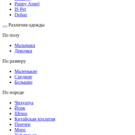
Puppy Angel
IS Pet
Dobaz
Различия одежды
По полу
Мальчики
Девочки
По размеру
Маленькие
Средние
Большие
По породе
Чихуахуа
Йорк
Шпиц
Китайская хохлатая
Пинчер
Мопс