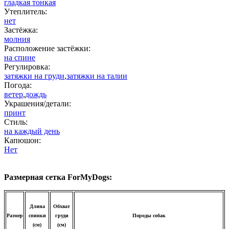
гладкая тонкая
Утеплитель:
нет
Застёжка:
молния
Расположение застёжки:
на спине
Регулировка:
затяжки на груди
,
затяжки на талии
Погода:
ветер
,
дождь
Украшения/детали:
принт
Стиль:
на каждый день
Капюшон:
Нет
Размерная сетка ForMyDogs:
Длина
Обхват
Размер
спинки
груди
Породы собак
(см)
(см)