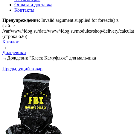
Оплата и доставка
Контакты
Предупреждение:
Invalid argument supplied for foreach() в
файле
/var/www/4dog.su/data/www/4dog.su/modules/shop/delivery/calcula
(строка 626)
Каталог
→
Дождевики
→
Дождевик "Блеск Камуфляж" для мальчика
Предыдущий товар