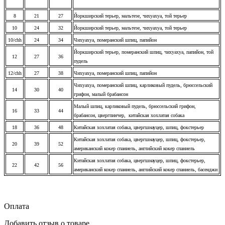
8
21
27
Йоркширский терьер, мальтезе, чихуахуа, той терьер
10
24
32
Йоркширский терьер, мальтезе, чихуахуа, той терьер
10/chh
24
34
Чихуахуа, померанский шпиц, папийон
Йоркширский терьер, померанский шпиц, чихуахуа, папийон, той
12
27
36
пудель
12/chh
27
38
Чихуахуа, померанский шпиц, папийон
Чихуахуа, померанский шпиц, карликовый пудель, брюссельский
14
30
40
грифон, малый брабансон
Малый шпиц, карликовый пудель, брюссельский грифон,
16
33
44
брабансон, цвергпинчер, китайская хохлатая собака
18
36
48
Китайская хохлатая собака, цвергшнауцер, шпиц, фокстерьер
Китайская хохлатая собака, цвергшнауцер, шпиц, фокстерьер,
20
39
52
американский кокер спаниель, английский кокер спаниель
Китайская хохлатая собака, цвергшнауцер, шпиц, фокстерьер,
22
42
56
американский кокер спаниель, английский кокер спаниель, басенджи
Оплата
Добавить отзыв о товаре