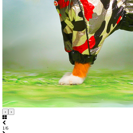
‹
›
1/6