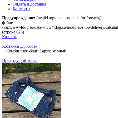
Оплата и доставка
Контакты
Предупреждение:
Invalid argument supplied for foreach() в
файле
/var/www/4dog.su/data/www/4dog.su/modules/shop/delivery/calcula
(строка 626)
Каталог
→
Костюмы для собак
→
Комбинезон-боди Lapsha черный
Предыдущий товар