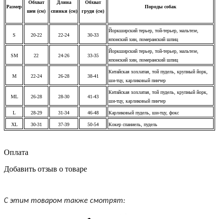
Обхват
Длина
Обхват
Размер
Породы собак
шеи (см)
спинки (см)
груди (см)
Йоркширский терьер, той-терьер, мальтезе,
S
20-22
22-24
30-33
японский хин, померанский шпиц
Йоркширский терьер, той-терьер, мальтезе,
SM
22
24-26
33-35
японский хин, померанский шпиц
Китайская хохлатая, той пудель, крупный йорк,
M
22-24
26-28
38-41
ши-тцу, карликовый пинчер
Китайская хохлатая, той пудель, крупный йорк,
ML
26-28
28-30
41-43
ши-тцу, карликовый пинчер
L
28-29
31-34
46-48
Карликовый пудель, ши-тцу, фокс
XL
30-31
37-39
50-54
Кокер спаниель, пудель
Оплата
Добавить отзыв о товаре
С этим товаром также смотрят: