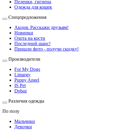
Пеленки, гигиена
Одежда для кошек
Спецпредложения
Акция. Расскажи друзьям!
Новинки
Охота на кости
Последний шанс!
Пришли фото - получи скидку!
Производители
For My Dogs
Limargy
Puppy Angel
IS Pet
Dobaz
Различия одежды
По полу
Мальчики
Девочки