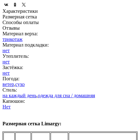
Характеристики
Размерная сетка
Способы оплаты
Отзывы
Материал верха:
трикотаж
Материал подкладки:
нет
Утеплитель:
нет
Застёжка:
нет
Погода:
ветер
,
сухо
Стиль:
на каждый день
,
одежда для сна / домашняя
Капюшон:
Нет
Размерная сетка Limargy: