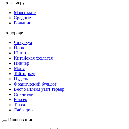
По размеру
Маленькие
Средние
Большие
По породе
Чихуахуа
Йорк
Шпиц
Китайская хохлатая
Пинчер
Мопс
Той терьер
Пудель
Французский бульдог
Вест хайленд уайт терьер
Спаниель
Боксер
Такса
Лабрадор
Голосование