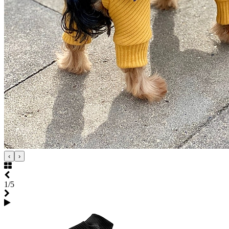
‹
›
1/5