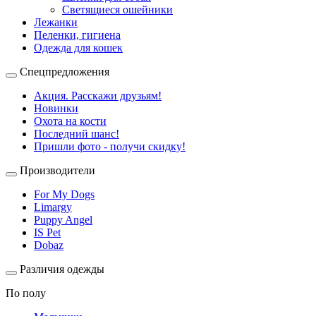
Светящиеся ошейники
Лежанки
Пеленки, гигиена
Одежда для кошек
Спецпредложения
Акция. Расскажи друзьям!
Новинки
Охота на кости
Последний шанс!
Пришли фото - получи скидку!
Производители
For My Dogs
Limargy
Puppy Angel
IS Pet
Dobaz
Различия одежды
По полу