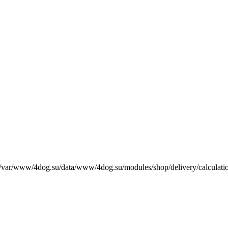
е /var/www/4dog.su/data/www/4dog.su/modules/shop/delivery/calculati