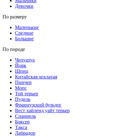
Мальчики
Девочки
По размеру
Маленькие
Средние
Большие
По породе
Чихуахуа
Йорк
Шпиц
Китайская хохлатая
Пинчер
Мопс
Той терьер
Пудель
Французский бульдог
Вест хайленд уайт терьер
Спаниель
Боксер
Такса
Лабрадор