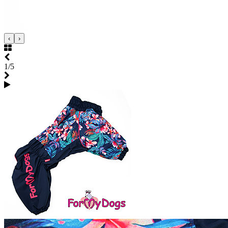
‹
›
1/5