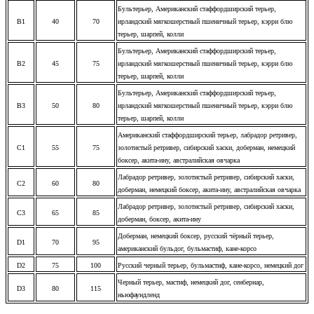
Бультерьер, Американский стаффордширский терьер,
B1
40
70
ирландский мягкошерстный пшеничный терьер, кэрри блю
терьер, шарпей, колли
Бультерьер, Американский стаффордширский терьер,
B2
45
75
ирландский мягкошерстный пшеничный терьер, кэрри блю
терьер, шарпей, колли
Бультерьер, Американский стаффордширский терьер,
B3
50
80
ирландский мягкошерстный пшеничный терьер, кэрри блю
терьер, шарпей, колли
Американский стаффордширский терьер, л
абрадор ретривер,
C1
55
75
золотистый ретривер, сибирский хаски, доберман, немецкий
боксер, акита-ину, австралийская овчарка
Лабрадор ретривер, золотистый ретривер, сибирский хаски,
C2
60
80
доберман, немецкий боксер, акита-ину, австралийская овчарка
Лабрадор ретривер, золотистый ретривер, сибирский хаски,
C3
65
85
доберман, боксер, акита-ину
Доберман, немецкий боксер, русский чёрный терьер,
D1
70
95
американский бульдог, бульмастиф, кане-корсо
D2
75
100
Русский черный терьер, бульмастиф, кане-корсо, немецкий дог
Черный терьер, мастиф, немецкий дог, сенбернар,
D3
80
115
ньюфаундленд