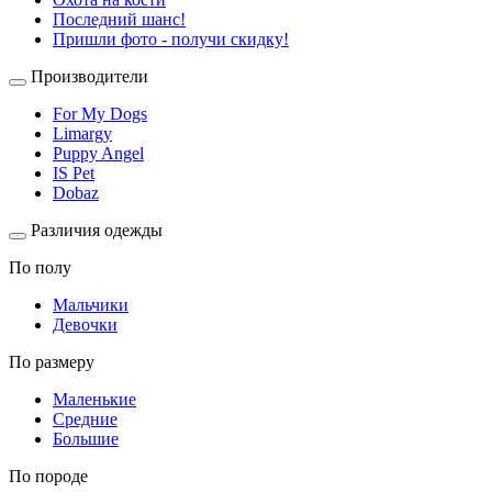
Последний шанс!
Пришли фото - получи скидку!
Производители
For My Dogs
Limargy
Puppy Angel
IS Pet
Dobaz
Различия одежды
По полу
Мальчики
Девочки
По размеру
Маленькие
Средние
Большие
По породе