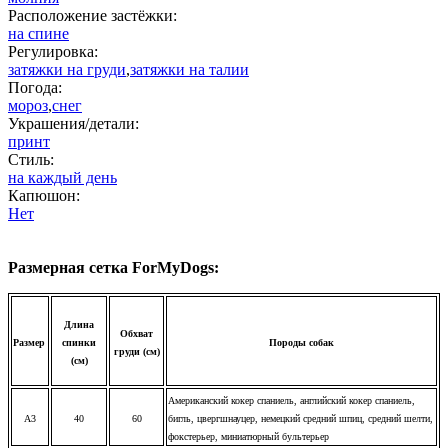
Расположение застёжки:
на спине
Регулировка:
затяжки на груди
,
затяжки на талии
Погода:
мороз
,
снег
Украшения/детали:
принт
Стиль:
на каждый день
Капюшон:
Нет
Размерная сетка ForMyDogs:
Длина
Обхват
Размер
спинки
Породы собак
груди (см)
(см)
Американский кокер спаниель, английский кокер спаниель,
A3
40
60
бигль, цвергшнауцер, немецкий средний шпиц, средний шелти,
фокстерьер, миниатюрный бультерьер