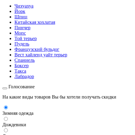
Чихуахуа
Йорк
Шпиц
Китайская хохлатая
Пинчер
Мопс
Той терьер
Пудель
Французский бульдог
Вест хайленд уайт терьер
Спаниель
Боксер
Такса
Лабрадор
Голосование
На какие виды товаров Вы бы хотели получать скидки
Зимняя одежда
Дождевики