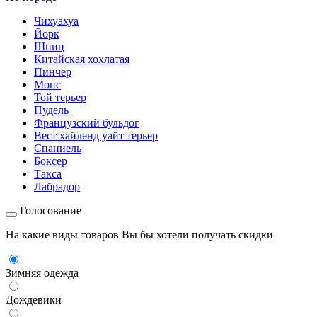
Чихуахуа
Йорк
Шпиц
Китайская хохлатая
Пинчер
Мопс
Той терьер
Пудель
Французский бульдог
Вест хайленд уайт терьер
Спаниель
Боксер
Такса
Лабрадор
Голосование
На какие виды товаров Вы бы хотели получать скидки
Зимняя одежда
Дождевики