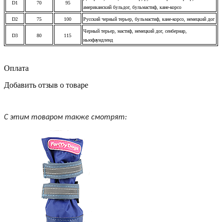
D1
70
95
американский бульдог, бульмастиф, кане-корсо
D2
75
100
Русский черный терьер, бульмастиф, кане-корсо, немецкий дог
Черный терьер, мастиф, немецкий дог, сенбернар,
D3
80
115
ньюфаундленд
Оплата
Добавить отзыв о товаре
С этим товаром также смотрят: