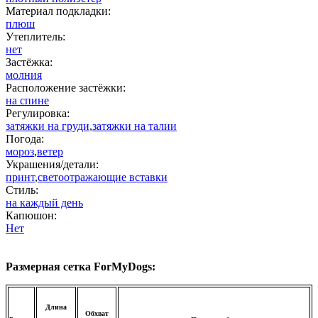
Материал подкладки:
плюш
Утеплитель:
нет
Застёжка:
молния
Расположение застёжки:
на спине
Регулировка:
затяжки на груди
,
затяжки на талии
Погода:
мороз
,
ветер
Украшения/детали:
принт
,
светоотражающие вставки
Стиль:
на каждый день
Капюшон:
Нет
Размерная сетка ForMyDogs:
Длина
Обхват