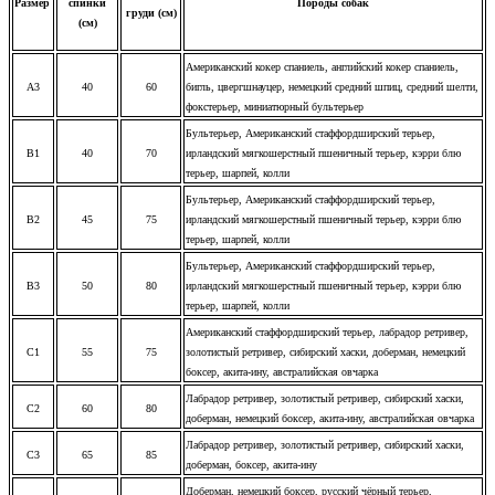
Размер
спинки
Породы собак
груди (см)
(см)
Американский кокер спаниель, английский кокер спаниель,
A3
40
60
бигль, цвергшнауцер, немецкий средний шпиц, средний шелти,
фокстерьер, миниатюрный бультерьер
Бультерьер, Американский стаффордширский терьер,
B1
40
70
ирландский мягкошерстный пшеничный терьер, кэрри блю
терьер, шарпей, колли
Бультерьер, Американский стаффордширский терьер,
B2
45
75
ирландский мягкошерстный пшеничный терьер, кэрри блю
терьер, шарпей, колли
Бультерьер, Американский стаффордширский терьер,
B3
50
80
ирландский мягкошерстный пшеничный терьер, кэрри блю
терьер, шарпей, колли
Американский стаффордширский терьер, л
абрадор ретривер,
C1
55
75
золотистый ретривер, сибирский хаски, доберман, немецкий
боксер, акита-ину, австралийская овчарка
Лабрадор ретривер, золотистый ретривер, сибирский хаски,
C2
60
80
доберман, немецкий боксер, акита-ину, австралийская овчарка
Лабрадор ретривер, золотистый ретривер, сибирский хаски,
C3
65
85
доберман, боксер, акита-ину
Доберман, немецкий боксер, русский чёрный терьер,