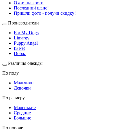
Охота на кости
Последний шанс!
Пришли фото - получи скидку!
Производители
For My Dogs
Limargy
Puppy Angel
IS Pet
Dobaz
Различия одежды
По полу
Мальчики
Девочки
По размеру
Маленькие
Средние
Большие
По породе