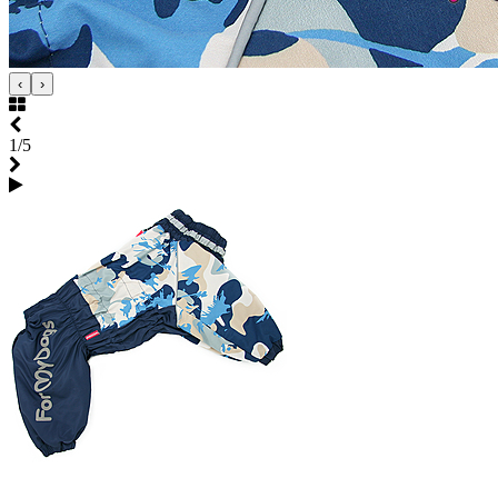
‹
›
1/5