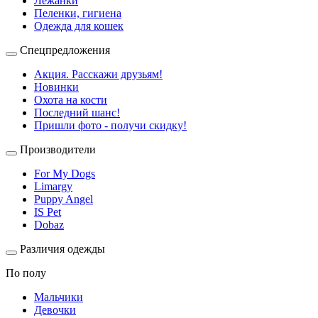
Лежанки
Пеленки, гигиена
Одежда для кошек
Спецпредложения
Акция. Расскажи друзьям!
Новинки
Охота на кости
Последний шанс!
Пришли фото - получи скидку!
Производители
For My Dogs
Limargy
Puppy Angel
IS Pet
Dobaz
Различия одежды
По полу
Мальчики
Девочки