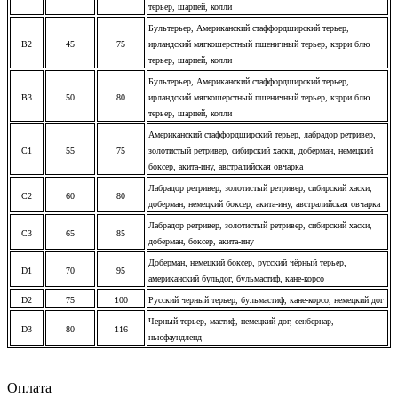
терьер, шарпей, колли
Бультерьер, Американский стаффордширский терьер,
B2
45
75
ирландский мягкошерстный пшеничный терьер, кэрри блю
терьер, шарпей, колли
Бультерьер, Американский стаффордширский терьер,
B3
50
80
ирландский мягкошерстный пшеничный терьер, кэрри блю
терьер, шарпей, колли
Американский стаффордширский терьер, л
абрадор ретривер,
C1
55
75
золотистый ретривер, сибирский хаски, доберман, немецкий
боксер, акита-ину, австралийская овчарка
Лабрадор ретривер, золотистый ретривер, сибирский хаски,
C2
60
80
доберман, немецкий боксер, акита-ину, австралийская овчарка
Лабрадор ретривер, золотистый ретривер, сибирский хаски,
C3
65
85
доберман, боксер, акита-ину
Доберман, немецкий боксер, русский чёрный терьер,
D1
70
95
американский бульдог, бульмастиф, кане-корсо
D2
75
100
Русский черный терьер, бульмастиф, кане-корсо, немецкий дог
Черный терьер, мастиф, немецкий дог, сенбернар,
D3
80
116
ньюфаундленд
Оплата