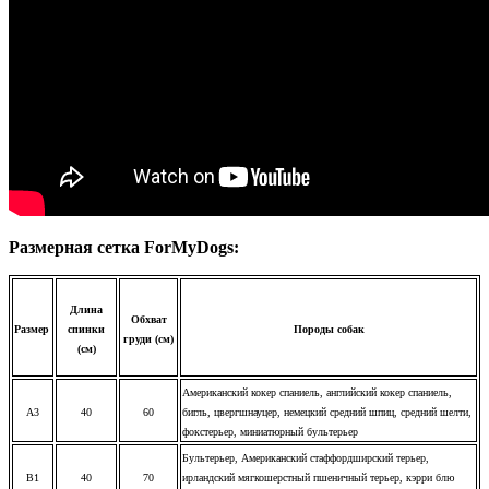
Размерная сетка ForMyDogs:
Длина
Обхват
Размер
спинки
Породы собак
груди (см)
(см)
Американский кокер спаниель, английский кокер спаниель,
A3
40
60
бигль, цвергшнауцер, немецкий средний шпиц, средний шелти,
фокстерьер, миниатюрный бультерьер
Бультерьер, Американский стаффордширский терьер,
B1
40
70
ирландский мягкошерстный пшеничный терьер, кэрри блю