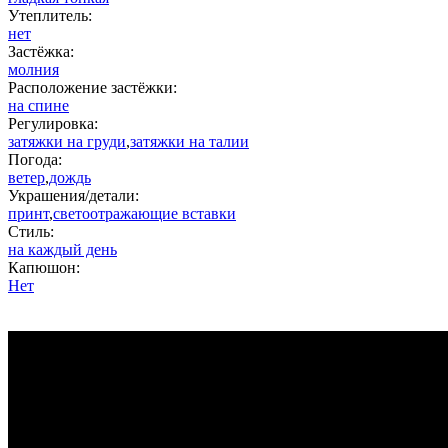
Утеплитель:
нет
Застёжка:
молния
Расположение застёжки:
на спине
Регулировка:
затяжки на груди
,
затяжки на талии
Погода:
ветер
,
дождь
Украшения/детали:
принт
,
светоотражающие вставки
Стиль:
на каждый день
Капюшон:
Нет