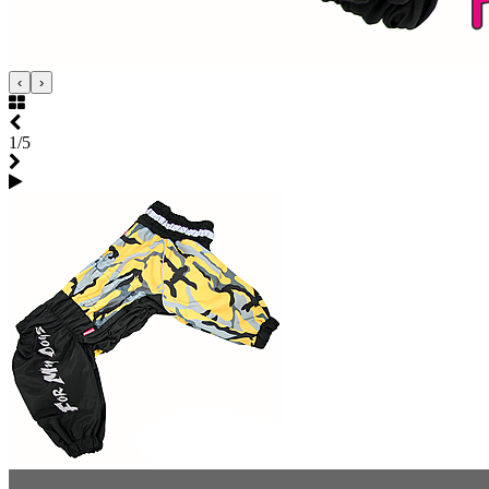
‹
›
1/5