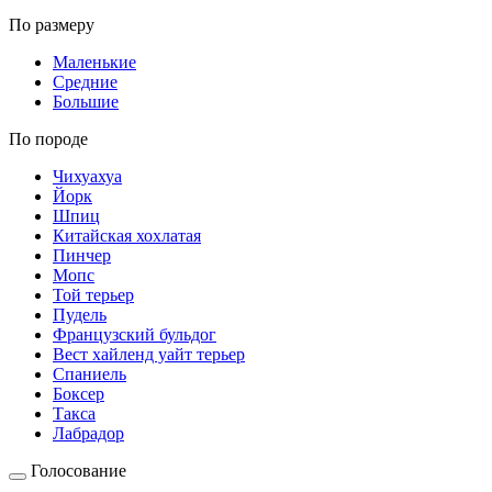
По размеру
Маленькие
Средние
Большие
По породе
Чихуахуа
Йорк
Шпиц
Китайская хохлатая
Пинчер
Мопс
Той терьер
Пудель
Французский бульдог
Вест хайленд уайт терьер
Спаниель
Боксер
Такса
Лабрадор
Голосование