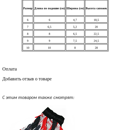
Размер
Длина по подошве (см)
Ширина (см)
Высота сапожек
6
6
4,7
18,5
7
6,5
5,2
20
8
8
6,5
22,5
9
9
7,5
24,5
10
10
8
28
Оплата
Добавить отзыв о товаре
С этим товаром также смотрят: