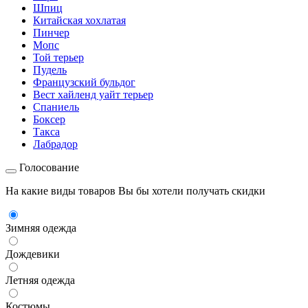
Шпиц
Китайская хохлатая
Пинчер
Мопс
Той терьер
Пудель
Французский бульдог
Вест хайленд уайт терьер
Спаниель
Боксер
Такса
Лабрадор
Голосование
На какие виды товаров Вы бы хотели получать скидки
Зимняя одежда
Дождевики
Летняя одежда
Костюмы