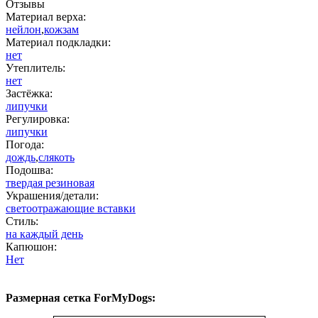
Отзывы
Материал верха:
нейлон
,
кожзам
Материал подкладки:
нет
Утеплитель:
нет
Застёжка:
липучки
Регулировка:
липучки
Погода:
дождь
,
слякоть
Подошва:
твердая резиновая
Украшения/детали:
светоотражающие вставки
Стиль:
на каждый день
Капюшон:
Нет
Размерная сетка ForMyDogs: