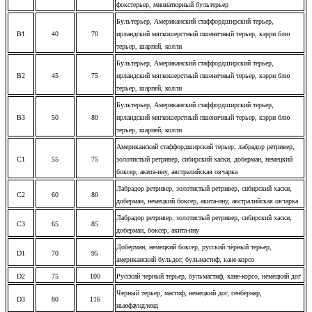
фокстерьер, миниатюрный бультерьер
Бультерьер, Американский стаффордширский терьер,
B1
40
70
ирландский мягкошерстный пшеничный терьер, кэрри блю
терьер, шарпей, колли
Бультерьер, Американский стаффордширский терьер,
B2
45
75
ирландский мягкошерстный пшеничный терьер, кэрри блю
терьер, шарпей, колли
Бультерьер, Американский стаффордширский терьер,
B3
50
80
ирландский мягкошерстный пшеничный терьер, кэрри блю
терьер, шарпей, колли
Американский стаффордширский терьер, л
абрадор ретривер,
C1
55
75
золотистый ретривер, сибирский хаски, доберман, немецкий
боксер, акита-ину, австралийская овчарка
Лабрадор ретривер, золотистый ретривер, сибирский хаски,
C2
60
80
доберман, немецкий боксер, акита-ину, австралийская овчарка
Лабрадор ретривер, золотистый ретривер, сибирский хаски,
C3
65
85
доберман, боксер, акита-ину
Доберман, немецкий боксер, русский чёрный терьер,
D1
70
95
американский бульдог, бульмастиф, кане-корсо
D2
75
100
Русский черный терьер, бульмастиф, кане-корсо, немецкий дог
Черный терьер, мастиф, немецкий дог, сенбернар,
D3
80
116
ньюфаундленд