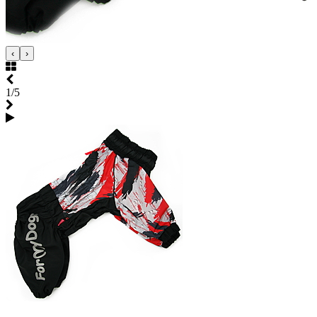
‹
›
1/5