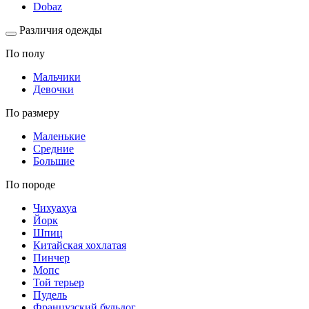
Dobaz
Различия одежды
По полу
Мальчики
Девочки
По размеру
Маленькие
Средние
Большие
По породе
Чихуахуа
Йорк
Шпиц
Китайская хохлатая
Пинчер
Мопс
Той терьер
Пудель
Французский бульдог