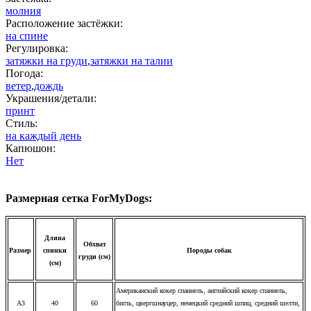
молния
Расположение застёжки:
на спине
Регулировка:
затяжки на груди
,
затяжки на талии
Погода:
ветер
,
дождь
Украшения/детали:
принт
Стиль:
на каждый день
Капюшон:
Нет
Размерная сетка ForMyDogs:
Длина
Обхват
Размер
спинки
Породы собак
груди (см)
(см)
Американский кокер спаниель, английский кокер спаниель,
A3
40
60
бигль, цвергшнауцер, немецкий средний шпиц, средний шелти,