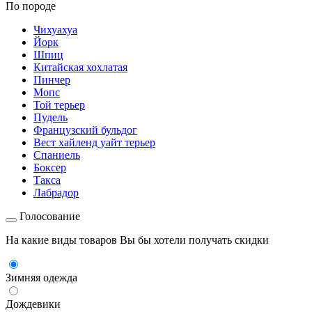
По породе
Чихуахуа
Йорк
Шпиц
Китайская хохлатая
Пинчер
Мопс
Той терьер
Пудель
Французский бульдог
Вест хайленд уайт терьер
Спаниель
Боксер
Такса
Лабрадор
Голосование
На какие виды товаров Вы бы хотели получать скидки
Зимняя одежда
Дождевики