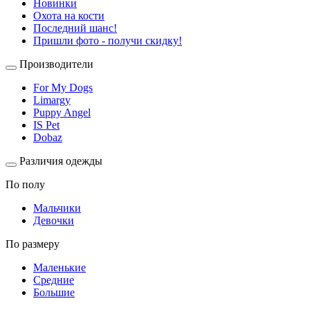
Новинки
Охота на кости
Последний шанс!
Пришли фото - получи скидку!
Производители
For My Dogs
Limargy
Puppy Angel
IS Pet
Dobaz
Различия одежды
По полу
Мальчики
Девочки
По размеру
Маленькие
Средние
Большие