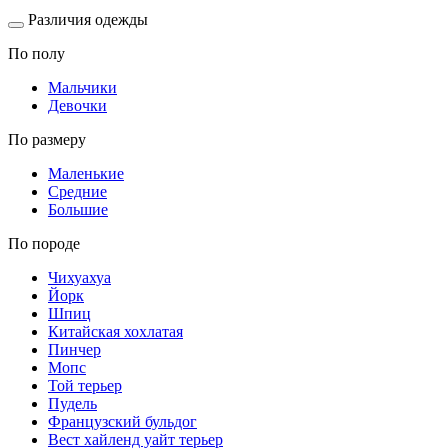
Различия одежды
По полу
Мальчики
Девочки
По размеру
Маленькие
Средние
Большие
По породе
Чихуахуа
Йорк
Шпиц
Китайская хохлатая
Пинчер
Мопс
Той терьер
Пудель
Французский бульдог
Вест хайленд уайт терьер