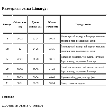
Размерная сетка Limargy:
Обхват шеи
Длина
Обхват
Размер
Породы собак
(см)
спинки (см)
груди (см)
Йоркширский терьер, той-терьер, мальтезе,
S
20-22
22-24
30-33
японский хин, померанский шпиц
Йоркширский терьер, той-терьер, мальтезе,
SM
22
24-26
33-35
японский хин, померанский шпиц
Китайская хохлатая, той пудель, крупный
M
22-24
26-28
38-41
йорк, ши-тцу, карликовый пинчер
Китайская хохлатая, той пудель, крупный
ML
26-28
28-30
41-43
йорк, ши-тцу, карликовый пинчер
L
28-29
31-34
46-48
Карликовый пудель, ши-тцу, фокс
XL
30-31
37-39
50-54
Кокер спаниель, пудель
Оплата
Добавить отзыв о товаре