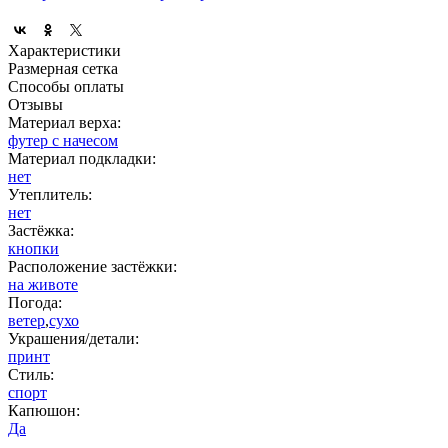
Характеристики
Размерная сетка
Способы оплаты
Отзывы
Материал верха:
футер с начесом
Материал подкладки:
нет
Утеплитель:
нет
Застёжка:
кнопки
Расположение застёжки:
на животе
Погода:
ветер
,
сухо
Украшения/детали:
принт
Стиль:
спорт
Капюшон:
Да