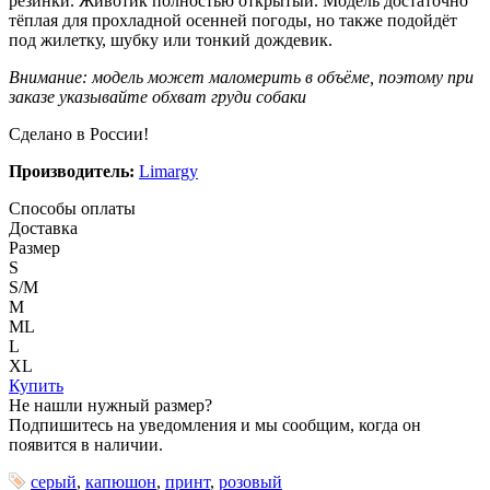
резинки. Животик полностью открытый. Модель достаточно
тёплая для прохладной осенней погоды, но также подойдёт
под жилетку, шубку или тонкий дождевик.
Внимание: модель может маломерить в объёме, поэтому при
заказе указывайте обхват груди собаки
Сделано в России!
Производитель:
Limargy
Способы оплаты
Доставка
Размер
S
S/M
M
ML
L
XL
Купить
Не нашли нужный размер?
Подпишитесь на уведомления и мы сообщим, когда он
появится в наличии.
серый
,
капюшон
,
принт
,
розовый