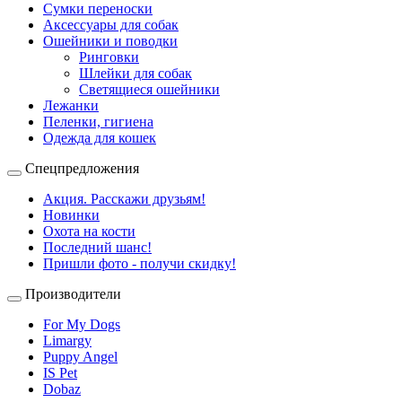
Сумки переноски
Аксессуары для собак
Ошейники и поводки
Ринговки
Шлейки для собак
Светящиеся ошейники
Лежанки
Пеленки, гигиена
Одежда для кошек
Спецпредложения
Акция. Расскажи друзьям!
Новинки
Охота на кости
Последний шанс!
Пришли фото - получи скидку!
Производители
For My Dogs
Limargy
Puppy Angel
IS Pet
Dobaz