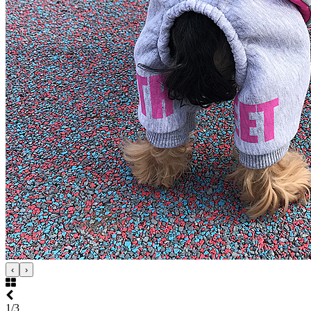
‹
›
1/3