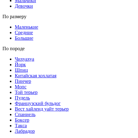
Мальчики
Девочки
По размеру
Маленькие
Средние
Большие
По породе
Чихуахуа
Йорк
Шпиц
Китайская хохлатая
Пинчер
Мопс
Той терьер
Пудель
Французский бульдог
Вест хайленд уайт терьер
Спаниель
Боксер
Такса
Лабрадор