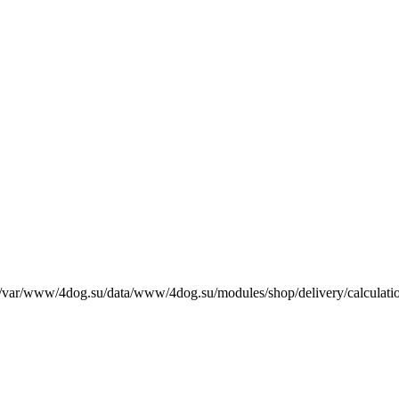
е /var/www/4dog.su/data/www/4dog.su/modules/shop/delivery/calculati