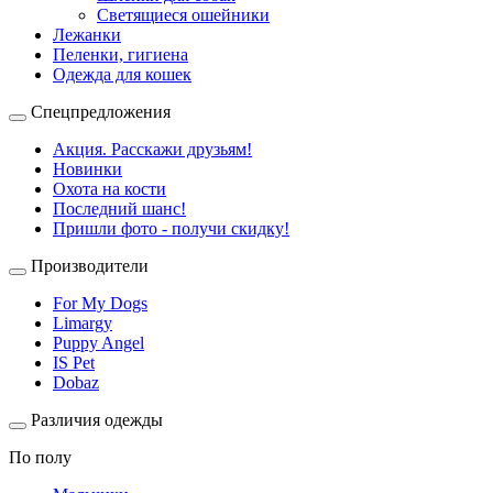
Светящиеся ошейники
Лежанки
Пеленки, гигиена
Одежда для кошек
Спецпредложения
Акция. Расскажи друзьям!
Новинки
Охота на кости
Последний шанс!
Пришли фото - получи скидку!
Производители
For My Dogs
Limargy
Puppy Angel
IS Pet
Dobaz
Различия одежды
По полу