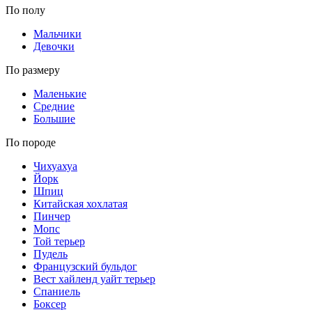
По полу
Мальчики
Девочки
По размеру
Маленькие
Средние
Большие
По породе
Чихуахуа
Йорк
Шпиц
Китайская хохлатая
Пинчер
Мопс
Той терьер
Пудель
Французский бульдог
Вест хайленд уайт терьер
Спаниель
Боксер