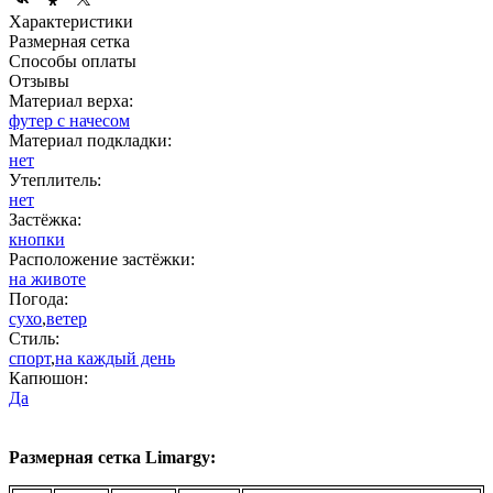
Характеристики
Размерная сетка
Способы оплаты
Отзывы
Материал верха:
футер с начесом
Материал подкладки:
нет
Утеплитель:
нет
Застёжка:
кнопки
Расположение застёжки:
на животе
Погода:
сухо
,
ветер
Стиль:
спорт
,
на каждый день
Капюшон:
Да
Размерная сетка Limargy: