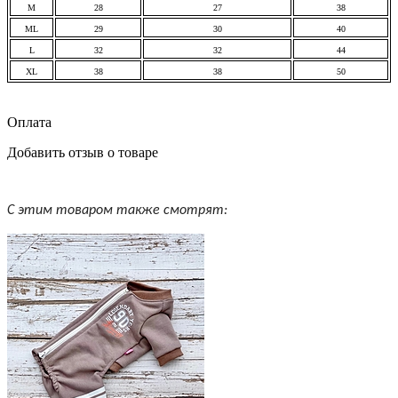
M
28
27
38
ML
29
30
40
L
32
32
44
XL
38
38
50
Оплата
Добавить отзыв о товаре
С этим товаром также смотрят: