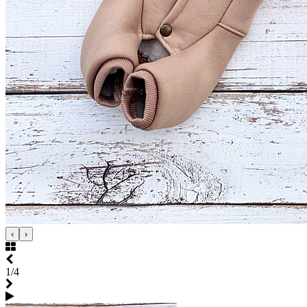
‹
›
1/4