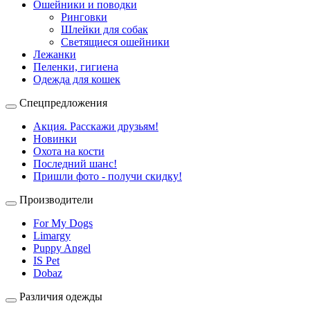
Ошейники и поводки
Ринговки
Шлейки для собак
Светящиеся ошейники
Лежанки
Пеленки, гигиена
Одежда для кошек
Спецпредложения
Акция. Расскажи друзьям!
Новинки
Охота на кости
Последний шанс!
Пришли фото - получи скидку!
Производители
For My Dogs
Limargy
Puppy Angel
IS Pet
Dobaz
Различия одежды