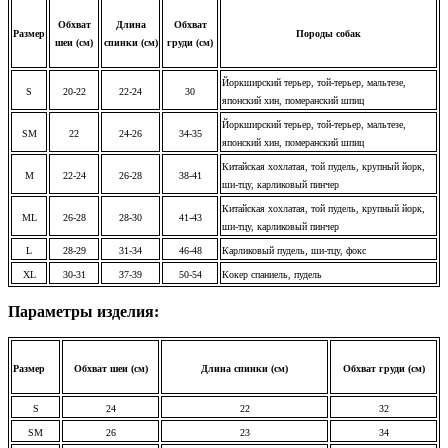
Обхват
Длина
Обхват
Размер
Породы собак
шеи (см)
спинки (см)
груди (см)
Йоркширский терьер, той-терьер, мальтезе,
S
20-22
22-24
30
японский хин, померанский шпиц
Йоркширский терьер, той-терьер, мальтезе,
SM
22
24-26
34-35
японский хин, померанский шпиц
Китайская хохлатая, той пудель, крупный йорк,
M
22-24
26-28
38-41
ши-тцу, карликовый пинчер
Китайская хохлатая, той пудель, крупный йорк,
ML
26-28
28-30
41-43
ши-тцу, карликовый пинчер
L
28-29
31-34
46-48
Карликовый пудель, ши-тцу, фокс
XL
30-31
37-39
50-54
Кокер спаниель, пудель
Параметры изделия:
Размер
Обхват шеи (см)
Длина спинки
(см)
Обхват груди (см)
S
24
22
32
SM
26
23
34