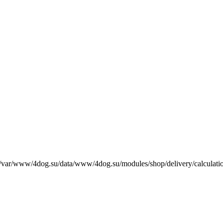
е /var/www/4dog.su/data/www/4dog.su/modules/shop/delivery/calculati