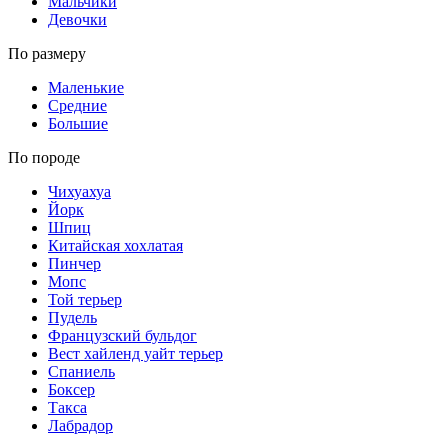
Мальчики
Девочки
По размеру
Маленькие
Средние
Большие
По породе
Чихуахуа
Йорк
Шпиц
Китайская хохлатая
Пинчер
Мопс
Той терьер
Пудель
Французский бульдог
Вест хайленд уайт терьер
Спаниель
Боксер
Такса
Лабрадор