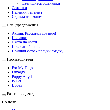
Светящиеся ошейники
Лежанки
Пеленки, гигиена
Одежда для кошек
Спецпредложения
Акция. Расскажи друзьям!
Новинки
Охота на кости
Последний шанс!
Пришли фото - получи скидку!
Производители
For My Dogs
Limargy
Puppy Angel
IS Pet
Dobaz
Различия одежды
По полу