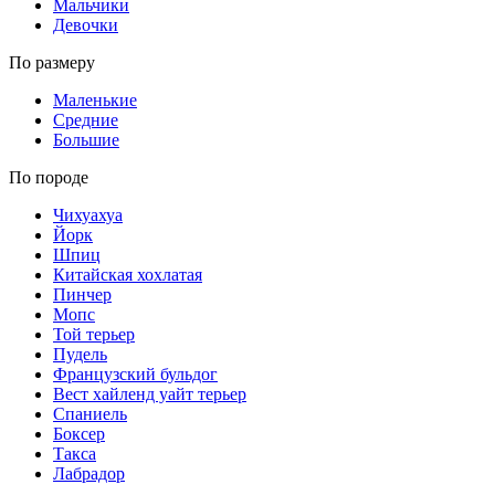
Мальчики
Девочки
По размеру
Маленькие
Средние
Большие
По породе
Чихуахуа
Йорк
Шпиц
Китайская хохлатая
Пинчер
Мопс
Той терьер
Пудель
Французский бульдог
Вест хайленд уайт терьер
Спаниель
Боксер
Такса
Лабрадор