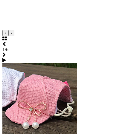
‹
›
1/6