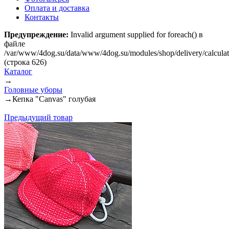
Оплата и доставка
Контакты
Предупреждение:
Invalid argument supplied for foreach() в
файле
/var/www/4dog.su/data/www/4dog.su/modules/shop/delivery/calcula
(строка 626)
Каталог
→
Головные уборы
→
Кепка "Canvas" голубая
Предыдущий товар