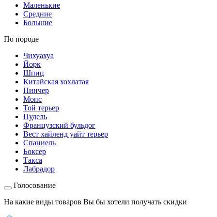
Маленькие
Средние
Большие
По породе
Чихуахуа
Йорк
Шпиц
Китайская хохлатая
Пинчер
Мопс
Той терьер
Пудель
Французский бульдог
Вест хайленд уайт терьер
Спаниель
Боксер
Такса
Лабрадор
Голосование
На какие виды товаров Вы бы хотели получать скидки