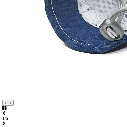
‹
›
1/6