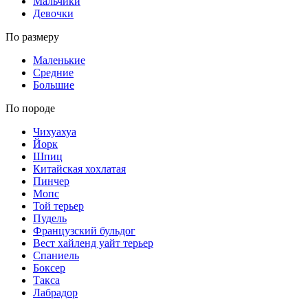
Мальчики
Девочки
По размеру
Маленькие
Средние
Большие
По породе
Чихуахуа
Йорк
Шпиц
Китайская хохлатая
Пинчер
Мопс
Той терьер
Пудель
Французский бульдог
Вест хайленд уайт терьер
Спаниель
Боксер
Такса
Лабрадор