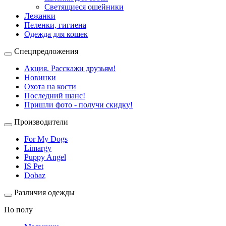
Светящиеся ошейники
Лежанки
Пеленки, гигиена
Одежда для кошек
Спецпредложения
Акция. Расскажи друзьям!
Новинки
Охота на кости
Последний шанс!
Пришли фото - получи скидку!
Производители
For My Dogs
Limargy
Puppy Angel
IS Pet
Dobaz
Различия одежды
По полу