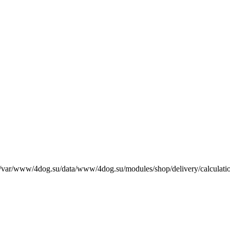
е /var/www/4dog.su/data/www/4dog.su/modules/shop/delivery/calculati