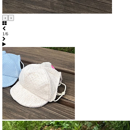
‹
›
1/6