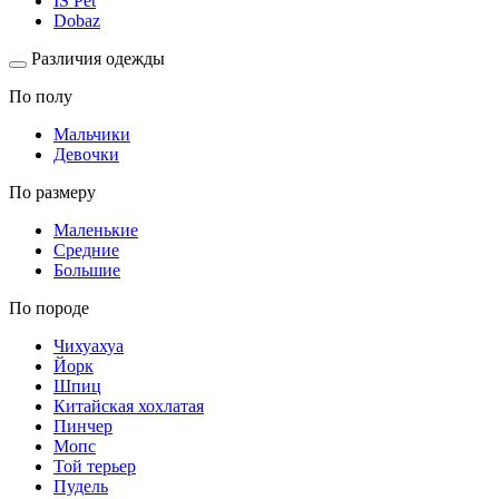
IS Pet
Dobaz
Различия одежды
По полу
Мальчики
Девочки
По размеру
Маленькие
Средние
Большие
По породе
Чихуахуа
Йорк
Шпиц
Китайская хохлатая
Пинчер
Мопс
Той терьер
Пудель