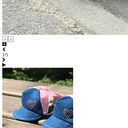
‹
›
1/5