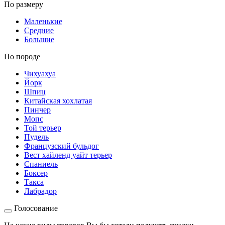
По размеру
Маленькие
Средние
Большие
По породе
Чихуахуа
Йорк
Шпиц
Китайская хохлатая
Пинчер
Мопс
Той терьер
Пудель
Французский бульдог
Вест хайленд уайт терьер
Спаниель
Боксер
Такса
Лабрадор
Голосование