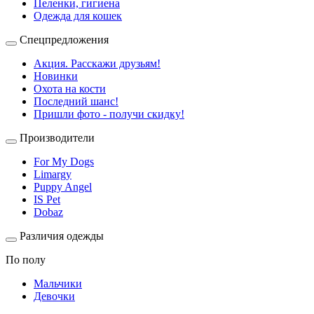
Пеленки, гигиена
Одежда для кошек
Спецпредложения
Акция. Расскажи друзьям!
Новинки
Охота на кости
Последний шанс!
Пришли фото - получи скидку!
Производители
For My Dogs
Limargy
Puppy Angel
IS Pet
Dobaz
Различия одежды
По полу
Мальчики
Девочки