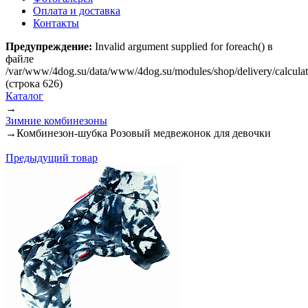
Оплата и доставка
Контакты
Предупреждение:
Invalid argument supplied for foreach() в
файле
/var/www/4dog.su/data/www/4dog.su/modules/shop/delivery/calcula
(строка 626)
Каталог
→
Зимние комбинезоны
→
Комбинезон-шубка Розовый медвежонок для девочки
Предыдущий товар