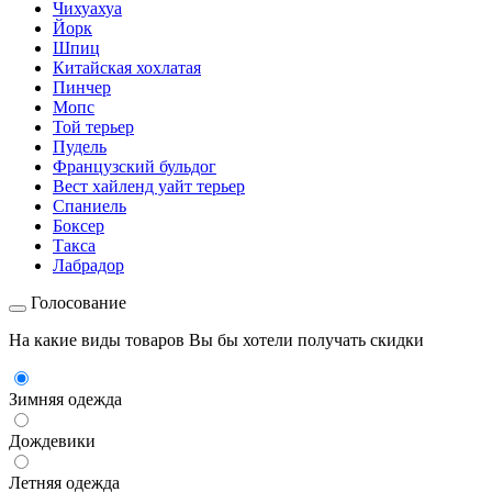
Чихуахуа
Йорк
Шпиц
Китайская хохлатая
Пинчер
Мопс
Той терьер
Пудель
Французский бульдог
Вест хайленд уайт терьер
Спаниель
Боксер
Такса
Лабрадор
Голосование
На какие виды товаров Вы бы хотели получать скидки
Зимняя одежда
Дождевики
Летняя одежда