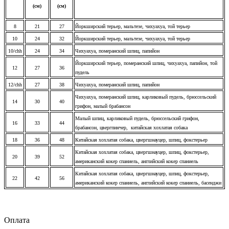
(см)
(см)
8
21
27
Йоркширский терьер, мальтезе, чихуахуа, той терьер
10
24
32
Йоркширский терьер, мальтезе, чихуахуа, той терьер
10/chh
24
34
Чихуахуа, померанский шпиц, папийон
Йоркширский терьер, померанский шпиц, чихуахуа, папийон, той
12
27
36
пудель
12/chh
27
38
Чихуахуа, померанский шпиц, папийон
Чихуахуа, померанский шпиц, карликовый пудель, брюссельский
14
30
40
грифон, малый брабансон
Малый шпиц, карликовый пудель, брюссельский грифон,
16
33
44
брабансон, цвергпинчер, китайская хохлатая собака
18
36
48
Китайская хохлатая собака, цвергшнауцер, шпиц, фокстерьер
Китайская хохлатая собака, цвергшнауцер, шпиц, фокстерьер,
20
39
52
американский кокер спаниель, английский кокер спаниель
Китайская хохлатая собака, цвергшнауцер, шпиц, фокстерьер,
22
42
56
американский кокер спаниель, английский кокер спаниель, басенджи
Оплата