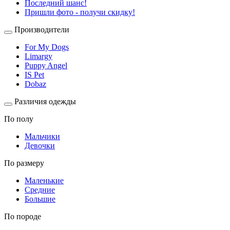
Последний шанс!
Пришли фото - получи скидку!
Производители
For My Dogs
Limargy
Puppy Angel
IS Pet
Dobaz
Различия одежды
По полу
Мальчики
Девочки
По размеру
Маленькие
Средние
Большие
По породе