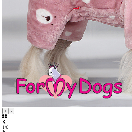
‹
›
1/6