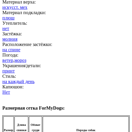
Материал верха:
искусст. мех
Материал подкладки:
плюш
Утеплитель:
нет
Застёжка:
молния
Расположение застёжки:
на спине
Погода:
ветер
,
мороз
Украшения/детали:
принт
Стиль:
на каждый день
Капюшон:
Нет
Размерная сетка ForMyDogs:
Длина
Обхват
Размер
спинки
груди
Породы собак