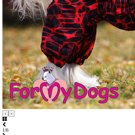
‹
›
1/6