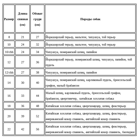
Длина
Обхват
Размер
спинки
груди
Породы собак
(см)
(см)
8
21
27
Йоркширский терьер, мальтезе, чихуахуа, той терьер
10
24
32
Йоркширский терьер, мальтезе, чихуахуа, той терьер
10/chh
24
34
Чихуахуа, померанский шпиц, папийон
Йоркширский терьер, померанский шпиц, чихуахуа, папийон, той
12
27
36
пудель
12/chh
27
38
Чихуахуа, померанский шпиц, папийон
Чихуахуа, померанский шпиц, карликовый пудель, брюссельский
14
30
40
грифон, малый брабансон
Малый шпиц, карликовый пудель, брюссельский грифон,
16
33
44
брабансон, цвергпинчер, китайская хохлатая собака
18
36
48
Китайская хохлатая собака, цвергшнауцер, шпиц, фокстерьер
Китайская хохлатая собака, цвергшнауцер, шпиц, фокстерьер,
20
39
52
американский кокер спаниель, английский кокер спаниель
Китайская хохлатая собака, цвергшнауцер, шпиц, фокстерьер,
22
42
56
американский кокер спаниель, английский кокер спаниель, басенджи