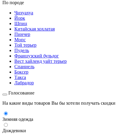
По породе
Чихуахуа
Йорк
Шпиц
Китайская хохлатая
Пинчер
Мопс
Той терьер
Пудель
Французский бульдог
Вест хайленд уайт терьер
Спаниель
Боксер
Такса
Лабрадор
Голосование
На какие виды товаров Вы бы хотели получать скидки
Зимняя одежда
Дождевики