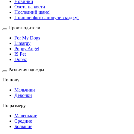
Новинки
Охота на кости
Последний шанс!
Пришли фото - получи скидку!
Производители
For My Dogs
Limargy
Puppy Angel
IS Pet
Dobaz
Различия одежды
По полу
Мальчики
Девочки
По размеру
Маленькие
Средние
Большие