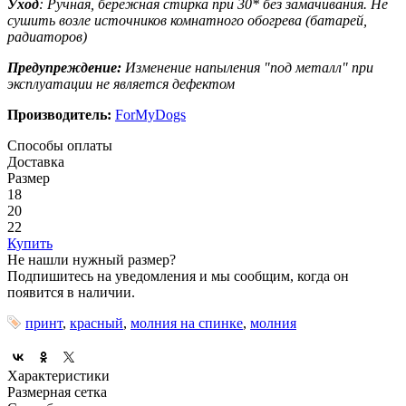
Уход
: Ручная, бережная стирка при 30* без замачивания. Не
сушить возле источников комнатного обогрева (батарей,
радиаторов)
Предупреждение:
Изменение напыления "под металл" при
эксплуатации не является дефектом
Производитель:
ForMyDogs
Способы оплаты
Доставка
Размер
18
20
22
Купить
Не нашли нужный размер?
Подпишитесь на уведомления и мы сообщим, когда он
появится в наличии.
принт
,
красный
,
молния на спинке
,
молния
Характеристики
Размерная сетка