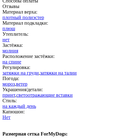
Способы оплаты
Отзывы
Материал верха:
плотный полиэстер
Материал подкладки:
плюш
Утеплитель:
нет
Застёжка:
молния
Расположение застёжки:
на спине
Регулировка:
затяжки на груди
,
затяжки на талии
Погода:
мороз
,
ветер
Украшения/детали:
принт
,
светоотражающие вставки
Стиль:
на каждый день
Капюшон:
Нет
Размерная сетка ForMyDogs: