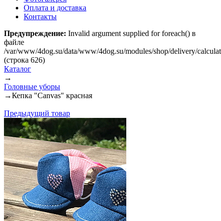
Оплата и доставка
Контакты
Предупреждение:
Invalid argument supplied for foreach() в
файле
/var/www/4dog.su/data/www/4dog.su/modules/shop/delivery/calcula
(строка 626)
Каталог
→
Головные уборы
→
Кепка "Canvas" красная
Предыдущий товар