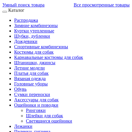
Умный поиск товара
Все просмотренные товары
Каталог
Распродажа
Зимние комбинезоны
Куртки утепленные
Шубки, дубленки
Дождевики
Спортивные комбинезоны
Костюмы для собак
Карнавальные костюмы для собак
Штанишки, джинсы
Летние модели
Платья для собак
Вязаная одежда
Головные уборы
Обувь
Сумки переноски
Аксессуары для собак
Ошейники и поводки
Ринговки
Шлейки для собак
Светящиеся ошейники
Лежанки
Пеленки, гигиена