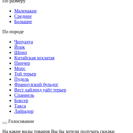
По размеру
Маленькие
Средние
Большие
По породе
Чихуахуа
Йорк
Шпиц
Китайская хохлатая
Пинчер
Мопс
Той терьер
Пудель
Французский бульдог
Вест хайленд уайт терьер
Спаниель
Боксер
Такса
Лабрадор
Голосование
На какие виды товаров Вы бы хотели получать скидки