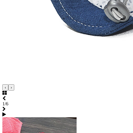
‹
›
1/6