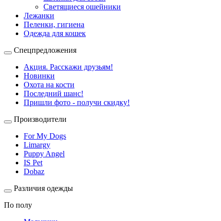
Светящиеся ошейники
Лежанки
Пеленки, гигиена
Одежда для кошек
Спецпредложения
Акция. Расскажи друзьям!
Новинки
Охота на кости
Последний шанс!
Пришли фото - получи скидку!
Производители
For My Dogs
Limargy
Puppy Angel
IS Pet
Dobaz
Различия одежды
По полу