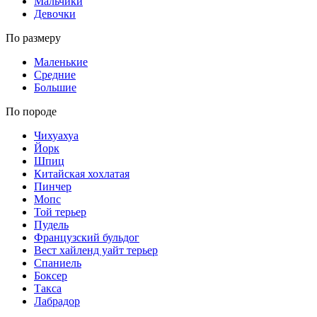
Мальчики
Девочки
По размеру
Маленькие
Средние
Большие
По породе
Чихуахуа
Йорк
Шпиц
Китайская хохлатая
Пинчер
Мопс
Той терьер
Пудель
Французский бульдог
Вест хайленд уайт терьер
Спаниель
Боксер
Такса
Лабрадор