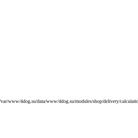
е /var/www/4dog.su/data/www/4dog.su/modules/shop/delivery/calculati