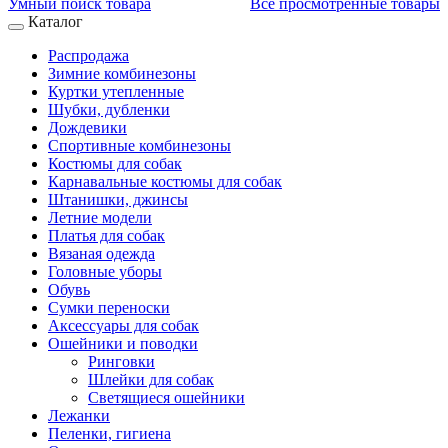
Умный поиск товара
Все просмотренные товары
Каталог
Распродажа
Зимние комбинезоны
Куртки утепленные
Шубки, дубленки
Дождевики
Спортивные комбинезоны
Костюмы для собак
Карнавальные костюмы для собак
Штанишки, джинсы
Летние модели
Платья для собак
Вязаная одежда
Головные уборы
Обувь
Сумки переноски
Аксессуары для собак
Ошейники и поводки
Ринговки
Шлейки для собак
Светящиеся ошейники
Лежанки
Пеленки, гигиена