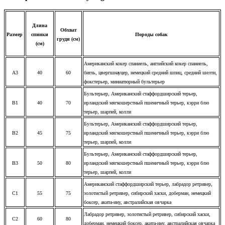
Длина
Обхват
Размер
спинки
Породы собак
груди (см)
(см)
Американский кокер спаниель, английский кокер спаниель,
A3
40
60
бигль, цвергшнауцер, немецкий средний шпиц, средний шелти,
фокстерьер, миниатюрный бультерьер
Бультерьер, Американский стаффордширский терьер,
B1
40
70
ирландский мягкошерстный пшеничный терьер, кэрри блю
терьер, шарпей, колли
Бультерьер, Американский стаффордширский терьер,
B2
45
75
ирландский мягкошерстный пшеничный терьер, кэрри блю
терьер, шарпей, колли
Бультерьер, Американский стаффордширский терьер,
B3
50
80
ирландский мягкошерстный пшеничный терьер, кэрри блю
терьер, шарпей, колли
Американский стаффордширский терьер, л
абрадор ретривер,
C1
55
75
золотистый ретривер, сибирский хаски, доберман, немецкий
боксер, акита-ину, австралийская овчарка
Лабрадор ретривер, золотистый ретривер, сибирский хаски,
C2
60
80
доберман, немецкий боксер, акита-ину, австралийская овчарка