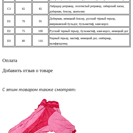
Лабрадор ретривер, золотистый ретривер, сибирский хаски,
C3
65
85
доберман, боксер, акита-ину
Доберман, немецкий боксер, русский чёрный терьер,
D1
70
95
американский бульдог, бульмастиф, кане-корсо
D2
75
100
Русский черный терьер, бульмастиф, кане-корсо, немецкий дог
Черный терьер, мастиф, немецкий дог, сенбернар,
D3
80
116
ньюфаундленд
Оплата
Добавить отзыв о товаре
С этим товаром также смотрят: