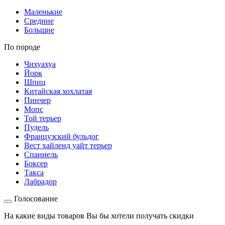
Маленькие
Средние
Большие
По породе
Чихуахуа
Йорк
Шпиц
Китайская хохлатая
Пинчер
Мопс
Той терьер
Пудель
Французский бульдог
Вест хайленд уайт терьер
Спаниель
Боксер
Такса
Лабрадор
Голосование
На какие виды товаров Вы бы хотели получать скидки