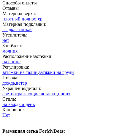
Способы оплаты
Отзывы
Материал верха:
плотный полиэстер
Материал подкладки:
гладкая тонкая
Утеплитель:
нет
Застёжка:
молния
Расположение застёжки:
на спине
Регулировка:
затяжки на талии
,
затяжки на груди
Погода:
дождь
,
ветер
Украшения/детали:
светоотражающие вставки
,
принт
Стиль:
на каждый день
Капюшон:
Нет
Размерная сетка ForMyDogs: