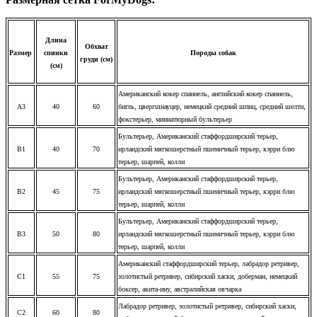
Длина
Обхват
Размер
спинки
Породы собак
груди (см)
(см)
Американский кокер спаниель, английский кокер спаниель,
A3
40
60
бигль, цвергшнауцер, немецкий средний шпиц, средний шелти,
фокстерьер, миниатюрный бультерьер
Бультерьер, Американский стаффордширский терьер,
B1
40
70
ирландский мягкошерстный пшеничный терьер, кэрри блю
терьер, шарпей, колли
Бультерьер, Американский стаффордширский терьер,
B2
45
75
ирландский мягкошерстный пшеничный терьер, кэрри блю
терьер, шарпей, колли
Бультерьер, Американский стаффордширский терьер,
B3
50
80
ирландский мягкошерстный пшеничный терьер, кэрри блю
терьер, шарпей, колли
Американский стаффордширский терьер, л
абрадор ретривер,
C1
55
75
золотистый ретривер, сибирский хаски, доберман, немецкий
боксер, акита-ину, австралийская овчарка
Лабрадор ретривер, золотистый ретривер, сибирский хаски,
C2
60
80