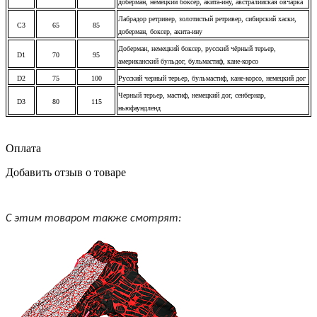
доберман, немецкий боксер, акита-ину, австралийская овчарка
Лабрадор ретривер, золотистый ретривер, сибирский хаски,
C3
65
85
доберман, боксер, акита-ину
Доберман, немецкий боксер, русский чёрный терьер,
D1
70
95
американский бульдог, бульмастиф, кане-корсо
D2
75
100
Русский черный терьер, бульмастиф, кане-корсо, немецкий дог
Черный терьер, мастиф, немецкий дог, сенбернар,
D3
80
115
ньюфаундленд
Оплата
Добавить отзыв о товаре
С этим товаром также смотрят: