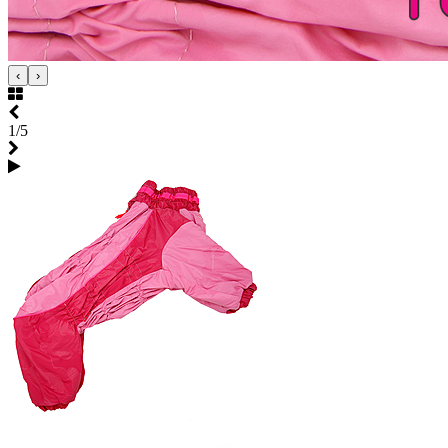
‹
›
1/5