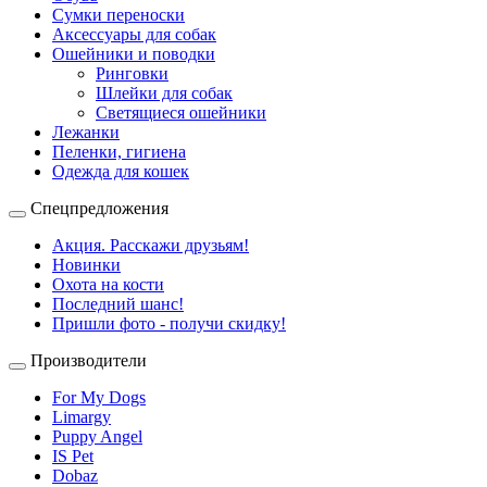
Сумки переноски
Аксессуары для собак
Ошейники и поводки
Ринговки
Шлейки для собак
Светящиеся ошейники
Лежанки
Пеленки, гигиена
Одежда для кошек
Спецпредложения
Акция. Расскажи друзьям!
Новинки
Охота на кости
Последний шанс!
Пришли фото - получи скидку!
Производители
For My Dogs
Limargy
Puppy Angel
IS Pet
Dobaz