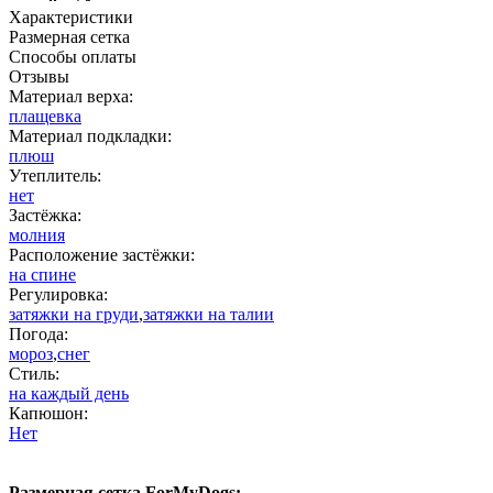
Характеристики
Размерная сетка
Способы оплаты
Отзывы
Материал верха:
плащевка
Материал подкладки:
плюш
Утеплитель:
нет
Застёжка:
молния
Расположение застёжки:
на спине
Регулировка:
затяжки на груди
,
затяжки на талии
Погода:
мороз
,
снег
Стиль:
на каждый день
Капюшон:
Нет
Размерная сетка ForMyDogs: