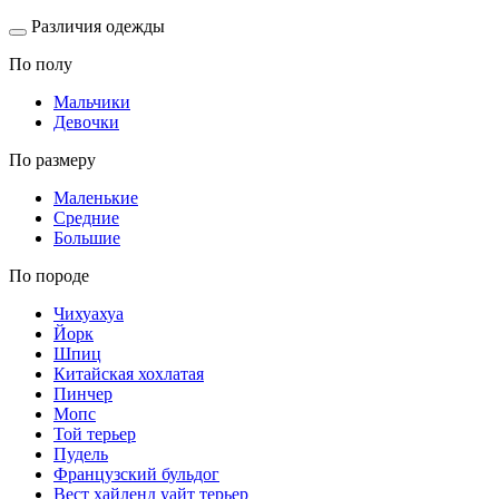
Различия одежды
По полу
Мальчики
Девочки
По размеру
Маленькие
Средние
Большие
По породе
Чихуахуа
Йорк
Шпиц
Китайская хохлатая
Пинчер
Мопс
Той терьер
Пудель
Французский бульдог
Вест хайленд уайт терьер