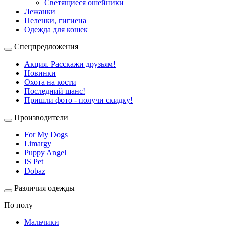
Светящиеся ошейники
Лежанки
Пеленки, гигиена
Одежда для кошек
Спецпредложения
Акция. Расскажи друзьям!
Новинки
Охота на кости
Последний шанс!
Пришли фото - получи скидку!
Производители
For My Dogs
Limargy
Puppy Angel
IS Pet
Dobaz
Различия одежды
По полу
Мальчики