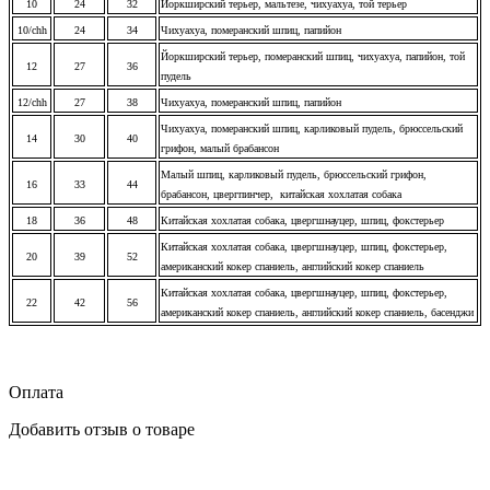
10
24
32
Йоркширский терьер, мальтезе, чихуахуа, той терьер
10/chh
24
34
Чихуахуа, померанский шпиц, папийон
Йоркширский терьер, померанский шпиц, чихуахуа, папийон, той
12
27
36
пудель
12/chh
27
38
Чихуахуа, померанский шпиц, папийон
Чихуахуа, померанский шпиц, карликовый пудель, брюссельский
14
30
40
грифон, малый брабансон
Малый шпиц, карликовый пудель, брюссельский грифон,
16
33
44
брабансон, цвергпинчер, китайская хохлатая собака
18
36
48
Китайская хохлатая собака, цвергшнауцер, шпиц, фокстерьер
Китайская хохлатая собака, цвергшнауцер, шпиц, фокстерьер,
20
39
52
американский кокер спаниель, английский кокер спаниель
Китайская хохлатая собака, цвергшнауцер, шпиц, фокстерьер,
22
42
56
американский кокер спаниель, английский кокер спаниель, басенджи
Оплата
Добавить отзыв о товаре