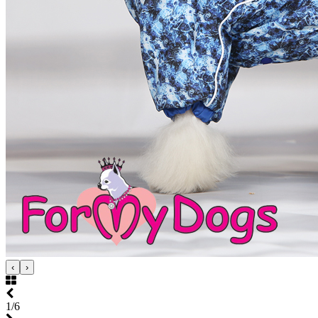
‹
›
1/6