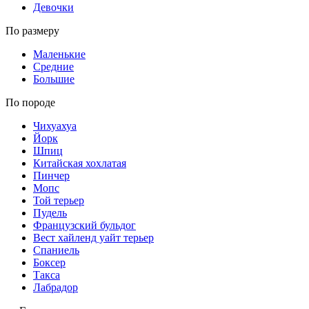
Девочки
По размеру
Маленькие
Средние
Большие
По породе
Чихуахуа
Йорк
Шпиц
Китайская хохлатая
Пинчер
Мопс
Той терьер
Пудель
Французский бульдог
Вест хайленд уайт терьер
Спаниель
Боксер
Такса
Лабрадор