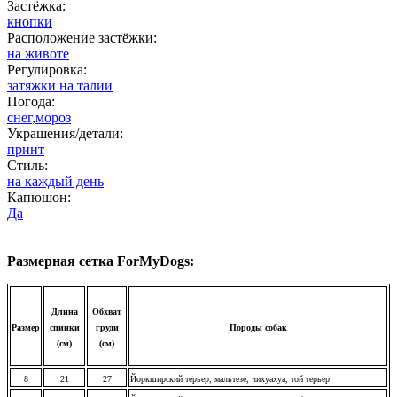
Застёжка:
кнопки
Расположение застёжки:
на животе
Регулировка:
затяжки на талии
Погода:
снег
,
мороз
Украшения/детали:
принт
Стиль:
на каждый день
Капюшон:
Да
Размерная сетка ForMyDogs:
Длина
Обхват
Размер
спинки
груди
Породы собак
(см)
(см)
8
21
27
Йоркширский терьер, мальтезе, чихуахуа, той терьер