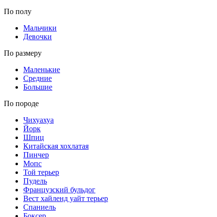
По полу
Мальчики
Девочки
По размеру
Маленькие
Средние
Большие
По породе
Чихуахуа
Йорк
Шпиц
Китайская хохлатая
Пинчер
Мопс
Той терьер
Пудель
Французский бульдог
Вест хайленд уайт терьер
Спаниель
Боксер