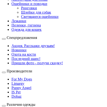
Ошейники и поводки
Ринговки
Шлейки для собак
Светящиеся ошейники
Лежанки
Пеленки, гигиена
Одежда для кошек
Спецпредложения
Акция. Расскажи друзьям!
Новинки
Охота на кости
Последний шанс!
Пришли фото - получи скидку!
Производители
For My Dogs
Limargy
Puppy Angel
IS Pet
Dobaz
Различия одежды