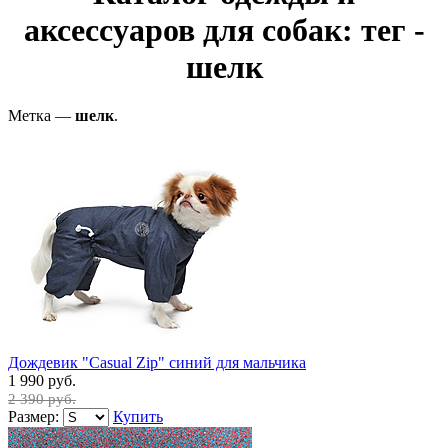
аксессуаров для собак: тег -
шелк
Метка —
шелк
.
Дождевик "Casual Zip" синий для мальчика
1 990 руб.
2 390 руб.
Размер:
Купить