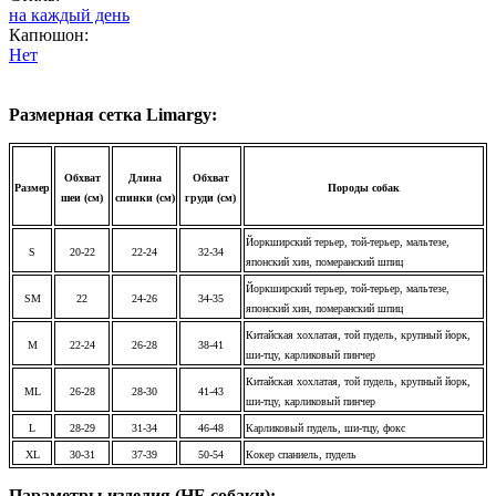
на каждый день
Капюшон:
Нет
Размерная сетка Limargy:
Обхват
Длина
Обхват
Размер
Породы собак
шеи (см)
спинки (см)
груди (см)
Йоркширский терьер, той-терьер, мальтезе,
S
20-22
22-24
32-34
японский хин, померанский шпиц
Йоркширский терьер, той-терьер, мальтезе,
SM
22
24-26
34-35
японский хин, померанский шпиц
Китайская хохлатая, той пудель, крупный йорк,
M
22-24
26-28
38-41
ши-тцу, карликовый пинчер
Китайская хохлатая, той пудель, крупный йорк,
ML
26-28
28-30
41-43
ши-тцу, карликовый пинчер
L
28-29
31-34
46-48
Карликовый пудель, ши-тцу, фокс
XL
30-31
37-39
50-54
Кокер спаниель, пудель
Параметры изделия (НЕ собаки):