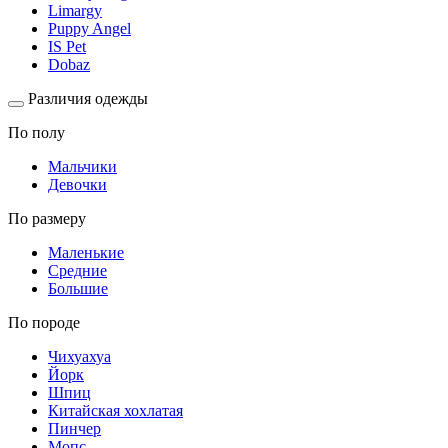
Limargy
Puppy Angel
IS Pet
Dobaz
Различия одежды
По полу
Мальчики
Девочки
По размеру
Маленькие
Средние
Большие
По породе
Чихуахуа
Йорк
Шпиц
Китайская хохлатая
Пинчер
Мопс