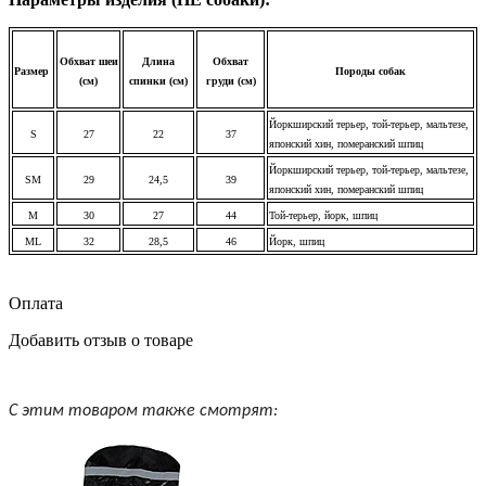
Обхват шеи
Длина
Обхват
Размер
Породы собак
(см)
спинки (см)
груди (см)
Йоркширский терьер, той-терьер, мальтезе,
S
27
22
37
японский хин, померанский шпиц
Йоркширский терьер, той-терьер, мальтезе,
SM
29
24,5
39
японский хин, померанский шпиц
M
30
27
44
Той-терьер, йорк, шпиц
ML
32
28,5
46
Йорк, шпиц
Оплата
Добавить отзыв о товаре
С этим товаром также смотрят: