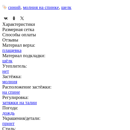
синий
,
молния на спинке
,
шелк
Характеристики
Размерная сетка
Способы оплаты
Отзывы
Материал верха:
плащевка
Материал подкладки:
шёлк
Утеплитель:
нет
Застёжка:
молния
Расположение застёжки:
на спине
Регулировка:
затяжки на талии
Погода:
дождь
Украшения/детали:
принт
Стиль: