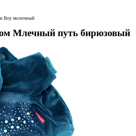
r Boy молочный
юм Млечный путь бирюзовый