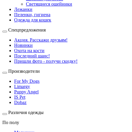
Светящиеся ошейники
Лежанки
Пеленки, гигиена
Одежда для кошек
Спецпредложения
Акция. Расскажи друзьям!
Новинки
Охота на кости
Последний шанс!
Пришли фото - получи скидку!
Производители
For My Dogs
Limargy
Puppy Angel
IS Pet
Dobaz
Различия одежды
По полу