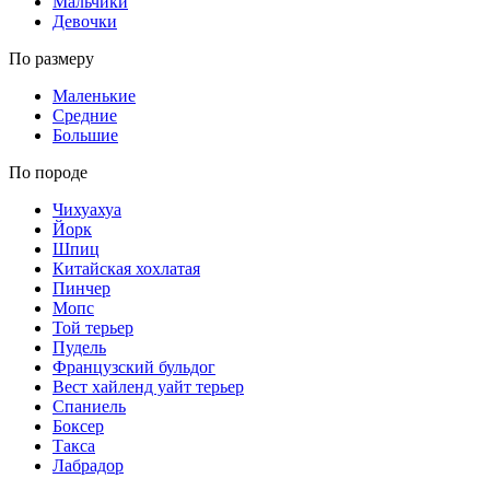
Мальчики
Девочки
По размеру
Маленькие
Средние
Большие
По породе
Чихуахуа
Йорк
Шпиц
Китайская хохлатая
Пинчер
Мопс
Той терьер
Пудель
Французский бульдог
Вест хайленд уайт терьер
Спаниель
Боксер
Такса
Лабрадор