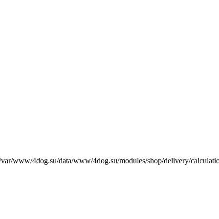
е /var/www/4dog.su/data/www/4dog.su/modules/shop/delivery/calculati