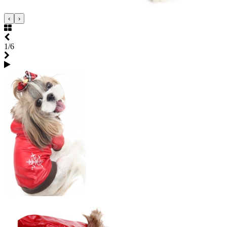
‹
›
1/6