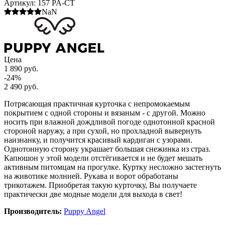
Артикул:
157 PA-CT
NaN
Цена
1 890 руб.
-24%
2 490 руб.
Потрясающая практичная курточка с непромокаемым
покрытием с одной стороны и вязаным - с другой. Можно
носить при влажной дождливой погоде однотонной красной
стороной наружу, а при сухой, но прохладной вывернуть
наизнанку, и получится красивый кардиган с узорами.
Однотонную сторону украшает большая снежинка из страз.
Капюшон у этой модели отстёгивается и не будет мешать
активным питомцам на прогулке. Куртку несложно застегнуть
на животике молнией. Рукава и ворот обработаны
трикотажем. Приобретая такую курточку, Вы получаете
практически две модные модели для выхода в свет!
Производитель:
Puppy Angel