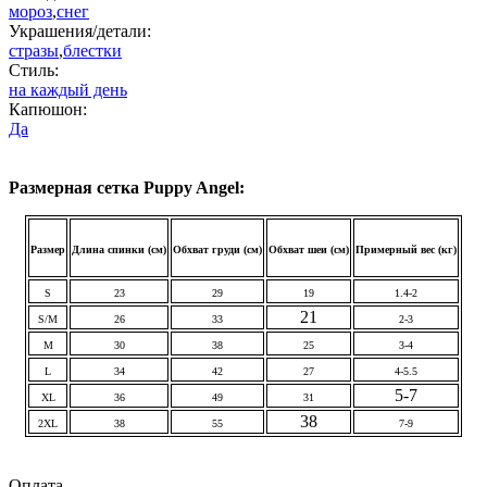
мороз
,
снег
Украшения/детали:
стразы
,
блестки
Стиль:
на каждый день
Капюшон:
Да
Размерная сетка Puppy Angel:
Размер
Длина спинки (см)
Обхват груди (см)
Обхват шеи (см)
Примерный вес (кг)
S
23
29
19
1.4-2
21
S/M
26
33
2-3
M
30
38
25
3-4
L
34
42
27
4-5.5
5-7
XL
36
49
31
38
2XL
38
55
7-9
Оплата