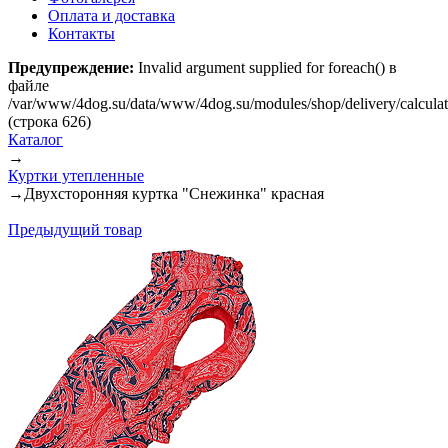
Оплата и доставка
Контакты
Предупреждение:
Invalid argument supplied for foreach() в
файле
/var/www/4dog.su/data/www/4dog.su/modules/shop/delivery/calcula
(строка 626)
Каталог
→
Куртки утепленные
→
Двухсторонняя куртка "Снежинка" красная
Предыдущий товар