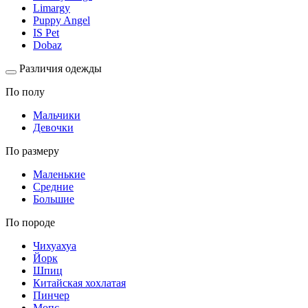
Limargy
Puppy Angel
IS Pet
Dobaz
Различия одежды
По полу
Мальчики
Девочки
По размеру
Маленькие
Средние
Большие
По породе
Чихуахуа
Йорк
Шпиц
Китайская хохлатая
Пинчер
Мопс