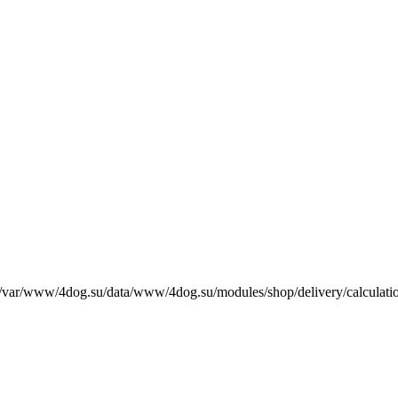
е /var/www/4dog.su/data/www/4dog.su/modules/shop/delivery/calculati