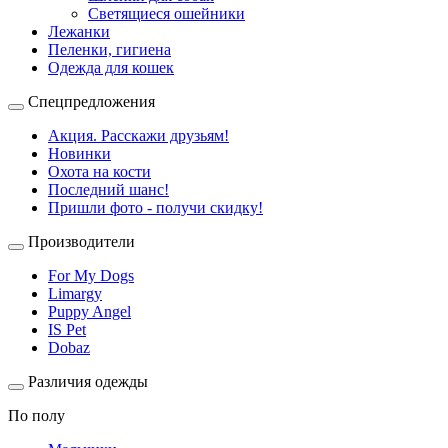
Светящиеся ошейники
Лежанки
Пеленки, гигиена
Одежда для кошек
Спецпредложения
Акция. Расскажи друзьям!
Новинки
Охота на кости
Последний шанс!
Пришли фото - получи скидку!
Производители
For My Dogs
Limargy
Puppy Angel
IS Pet
Dobaz
Различия одежды
По полу