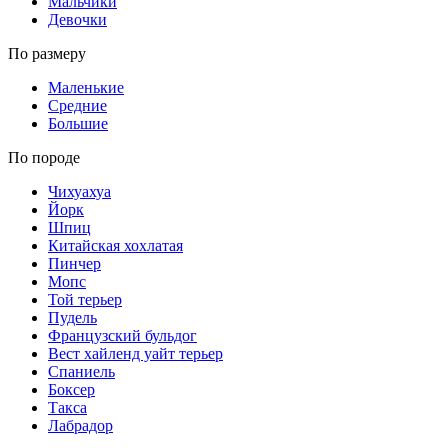
Мальчики
Девочки
По размеру
Маленькие
Средние
Большие
По породе
Чихуахуа
Йорк
Шпиц
Китайская хохлатая
Пинчер
Мопс
Той терьер
Пудель
Французский бульдог
Вест хайленд уайт терьер
Спаниель
Боксер
Такса
Лабрадор