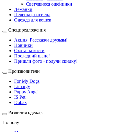
Светящиеся ошейники
Лежанки
Пеленки, гигиена
Одежда для кошек
Спецпредложения
Акция. Расскажи друзьям!
Новинки
Охота на кости
Последний шанс!
Пришли фото - получи скидку!
Производители
For My Dogs
Limargy
Puppy Angel
IS Pet
Dobaz
Различия одежды
По полу