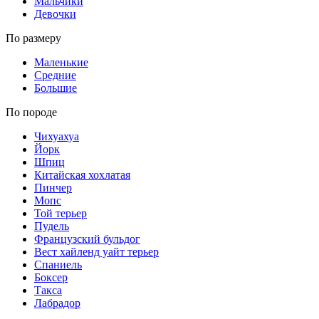
Мальчики
Девочки
По размеру
Маленькие
Средние
Большие
По породе
Чихуахуа
Йорк
Шпиц
Китайская хохлатая
Пинчер
Мопс
Той терьер
Пудель
Французский бульдог
Вест хайленд уайт терьер
Спаниель
Боксер
Такса
Лабрадор