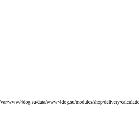
е /var/www/4dog.su/data/www/4dog.su/modules/shop/delivery/calculati