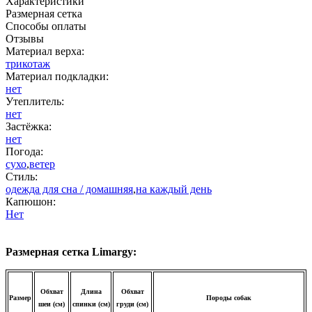
Характеристики
Размерная сетка
Способы оплаты
Отзывы
Материал верха:
трикотаж
Материал подкладки:
нет
Утеплитель:
нет
Застёжка:
нет
Погода:
сухо
,
ветер
Стиль:
одежда для сна / домашняя
,
на каждый день
Капюшон:
Нет
Размерная сетка Limargy:
Обхват
Длина
Обхват
Размер
Породы собак
шеи (см)
спинки (см)
груди (см)