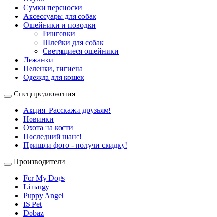
Сумки переноски
Аксессуары для собак
Ошейники и поводки
Ринговки
Шлейки для собак
Светящиеся ошейники
Лежанки
Пеленки, гигиена
Одежда для кошек
Спецпредложения
Акция. Расскажи друзьям!
Новинки
Охота на кости
Последний шанс!
Пришли фото - получи скидку!
Производители
For My Dogs
Limargy
Puppy Angel
IS Pet
Dobaz