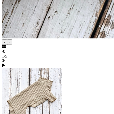
‹
›
1/5