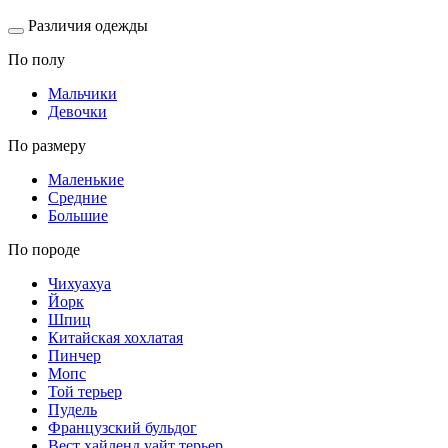
Различия одежды
По полу
Мальчики
Девочки
По размеру
Маленькие
Средние
Большие
По породе
Чихуахуа
Йорк
Шпиц
Китайская хохлатая
Пинчер
Мопс
Той терьер
Пудель
Французский бульдог
Вест хайленд уайт терьер