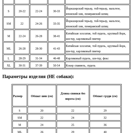
Йоркширский терьер, той-терьер, мальтезе,
S
20-22
22-24
30-33
японский хин, померанский шпиц
Йоркширский терьер, той-терьер, мальтезе,
SM
22
24-26
33-35
японский хин, померанский шпиц
Китайская хохлатая, той пудель, крупный йорк,
M
22-24
26-28
38-41
ши-тцу, карликовый пинчер
Китайская хохлатая, той пудель, крупный йорк,
ML
26-28
28-30
41-43
ши-тцу, карликовый пинчер
L
28-29
31-34
46-48
Карликовый пудель, ши-тцу, фокс
XL
30-31
37-39
50-54
Кокер спаниель, пудель
Параметры изделия (НЕ собаки):
Длина спинки без
Размер
Обхват шеи (см)
Обхват груди (см)
ворота (см)
S
20
22
29
SM
22
24
32
M
24
25
36
ML
26
29
40