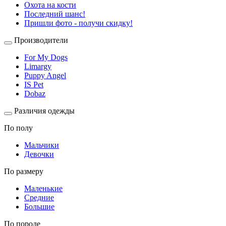
Охота на кости
Последний шанс!
Пришли фото - получи скидку!
Производители
For My Dogs
Limargy
Puppy Angel
IS Pet
Dobaz
Различия одежды
По полу
Мальчики
Девочки
По размеру
Маленькие
Средние
Большие
По породе