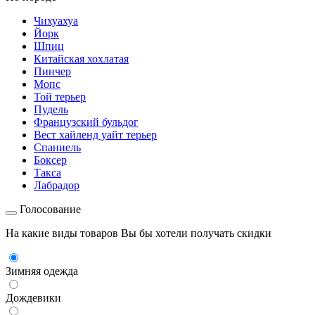
Чихуахуа
Йорк
Шпиц
Китайская хохлатая
Пинчер
Мопс
Той терьер
Пудель
Французский бульдог
Вест хайленд уайт терьер
Спаниель
Боксер
Такса
Лабрадор
Голосование
На какие виды товаров Вы бы хотели получать скидки
Зимняя одежда
Дождевики